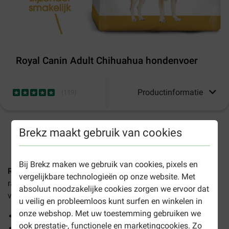
Royal Canin Adult Chihuahua hondenvoer
Productinformatie
(
119
)
Brekz maakt gebruik van cookies
1-3 werkdagen levertijd, tenzij anders aangegeven
Bij Brekz maken we gebruik van cookies, pixels en
Royal Canin Adult Chihuahua hondenvoer
is een
vergelijkbare technologieën op onze website. Met
rasspecifiek, volledig voer voor de volwassen Chihuahua
absoluut noodzakelijke cookies zorgen we ervoor dat
vanaf 8 maanden.
u veilig en probleemloos kunt surfen en winkelen in
onze webshop. Met uw toestemming gebruiken we
Bevordert de eetlust
ook prestatie-, functionele en marketingcookies. Zo
Draagt bij aan een goede spijsvertering