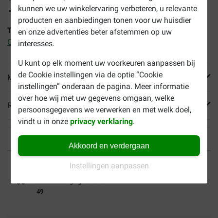
kunnen we uw winkelervaring verbeteren, u relevante
Helpt bij het voorkomen van gebitsproblemen
producten en aanbiedingen tonen voor uw huisdier
Tip:
Combineer dit droogvoer met o.a.
Royal Canin Adult
en onze advertenties beter afstemmen op uw
Chihuahua natvoer
interesses.
U kunt op elk moment uw voorkeuren aanpassen bij
de Cookie instellingen via de optie “Cookie
Meer informatie
instellingen” onderaan de pagina. Meer informatie
over hoe wij met uw gegevens omgaan, welke
Reviews
persoonsgegevens we verwerken en met welk doel,
vindt u in onze
privacy verklaring
.
Akkoord en verdergaan
Tot 40% goedkoper
Veilig betalen
Instellingen aanpassen
Gratis bezorging vanaf €
49