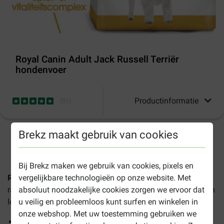
Royal Canin Adult Jack Russell Terriër
hondenvoer
Productinformatie
(
51
)
Brekz maakt gebruik van cookies
1-3 werkdagen levertijd, tenzij anders aangegeven
Bij Brekz maken we gebruik van cookies, pixels en
Royal Canin Adult Jack Russell Terriër hondenvoer
is
vergelijkbare technologieën op onze website. Met
rasspecifieke hondenvoeding voor Jack Russells vanaf een
absoluut noodzakelijke cookies zorgen we ervoor dat
leeftijd van 10 maanden.
u veilig en probleemloos kunt surfen en winkelen in
onze webshop. Met uw toestemming gebruiken we
Ondersteunt huid en vacht