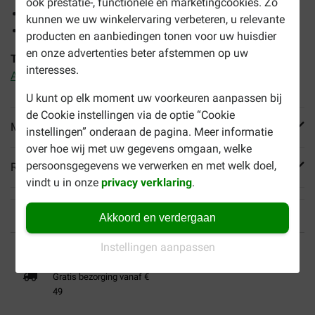
ook prestatie-, functionele en marketingcookies. Zo
Helpt tandsteen verminderen
kunnen we uw winkelervaring verbeteren, u relevante
Bevordert spieropbouw
producten en aanbiedingen tonen voor uw huisdier
en onze advertenties beter afstemmen op uw
Tip:
Combineer dit droogvoer met o.a.
Royal Canin Mini
interesses.
Adult natvoer hond
U kunt op elk moment uw voorkeuren aanpassen bij
de Cookie instellingen via de optie “Cookie
Meer informatie
instellingen” onderaan de pagina. Meer informatie
over hoe wij met uw gegevens omgaan, welke
persoonsgegevens we verwerken en met welk doel,
Reviews
vindt u in onze
privacy verklaring
.
Akkoord en verdergaan
Tot 40% goedkoper
Veilig betalen
Instellingen aanpassen
Gratis bezorging vanaf €
49