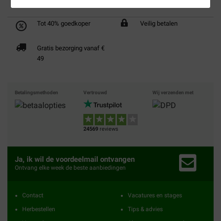
Tot 40% goedkoper
Veilig betalen
Gratis bezorging vanaf €
49
Betalingsmethoden
Vertrouwd
Wij verzenden met
24569
reviews
Ja, ik wil de voordeelmail ontvangen
Ontvang elke week de beste aanbiedingen
Contact
Vacatures en stages
Herbestellen
Tips & advies