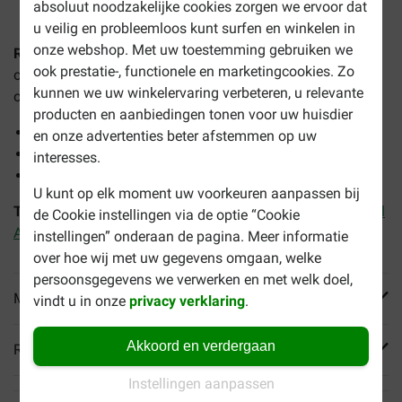
absoluut noodzakelijke cookies zorgen we ervoor dat
u veilig en probleemloos kunt surfen en winkelen in
onze webshop. Met uw toestemming gebruiken we
Royal Canin Adult Maltezer hondenvoer
is speciaal
ook prestatie-, functionele en marketingcookies. Zo
ontwikkeld als complete voeding ter bevordering van een
kunnen we uw winkelervaring verbeteren, u relevante
optimale conditie van uw Maltezer vanaf 10 maanden.
producten en aanbiedingen tonen voor uw huisdier
Draagt bij aan een gezonde glanzende vacht
en onze advertenties beter afstemmen op uw
Ondersteunt het gebit
interesses.
Hoogverteerbare eiwitten
U kunt op elk moment uw voorkeuren aanpassen bij
Tip:
Combineer dit droogvoer met o.a.
Royal Canin X-Small
de Cookie instellingen via de optie “Cookie
Adult natvoer hond
instellingen” onderaan de pagina. Meer informatie
over hoe wij met uw gegevens omgaan, welke
persoonsgegevens we verwerken en met welk doel,
Meer informatie
vindt u in onze
privacy verklaring
.
Akkoord en verdergaan
Reviews
Instellingen aanpassen