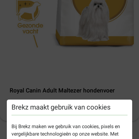
Royal Canin Adult Maltezer hondenvoer
Brekz maakt gebruik van cookies
Productinformatie
(
37
)
Bij Brekz maken we gebruik van cookies, pixels en
vergelijkbare technologieën op onze website. Met
1-3 werkdagen levertijd, tenzij anders aangegeven