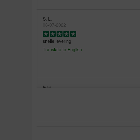
S. L.
06-07-2022
snelle levering
Translate to English
Ivan
19-01-2021
We hebben dit product op aanraden van onze di
hond verhoogde leverwaarden had.
Translate to English