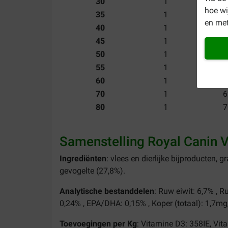
30
1
2
hoe w
35
1
3
en met
40
1
3
45
1
4
50
1
4
55
1
4
60
1
5
70
1
6
80
1
7
Samenstelling Royal Canin V
Ingrediënten
: vlees en dierlijke bijproducten, 
gevogelte (27,8%).
Analytische bestanddelen
: Ruw eiwit: 6,7% , 
0,24% , EPA/DHA: 0,15% , Koper (totaal): 1,7mg
Toevoegingen per Kg
: Vitamine D3: 358IE, Vi