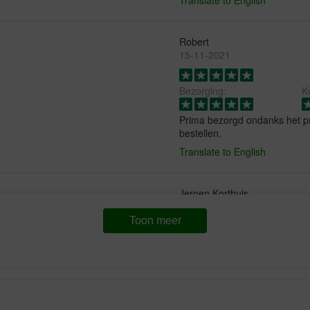
Robert
15-11-2021
Bezorging:
Kw
Prima bezorgd ondanks het pr
bestellen.
Translate to English
Jeroen Korthuis
01-02-2019
Toon meer
erenarts gekocht omdat onze
Foto's gestuurd beschadigde
afspraken na. Beetje jammer.
Translate to English