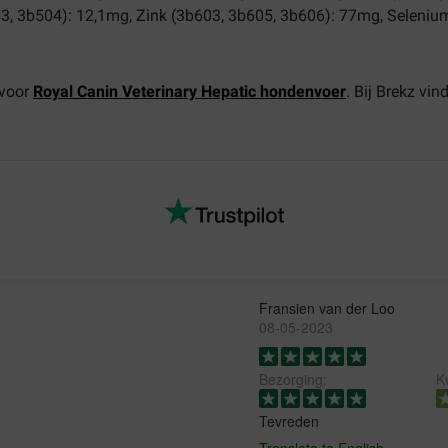
, 3b504): 12,1mg, Zink (3b603, 3b605, 3b606): 77mg, Seleniu
 voor
Royal Canin Veterinary Hepatic hondenvoer
. Bij Brekz vin
Fransien van der Loo
08-05-2023
Bezorging:
Kw
Tevreden
Translate to English