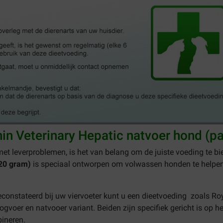
in Veterinary Hepatic natvoer hond (pa
et leverproblemen, is het van belang om de juiste voeding te bi
420 gram)
is speciaal ontworpen om volwassen honden te helpen b
constateerd bij uw viervoeter kunt u een dieetvoeding zoals Ro
roogvoer en natvooer variant. Beiden zijn specifiek gericht is op
bineren.