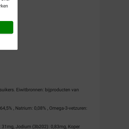
rken
, suikers. Eiwitbronnen: bijproducten van
: 64,5% , Natrium: 0,08% , Omega-3-vetzuren:
3): 31mg, Jodium (3b202): 0,83mg, Koper