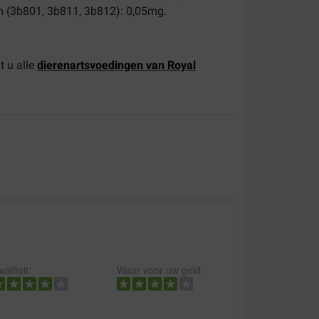
m (3b801, 3b811, 3b812): 0,05mg.
dt u
alle
dierenartsvoedingen van Royal
aliteit:
Waar voor uw geld: