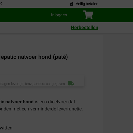
49
Veilig betalen
Inloggen
Herbestellen
Hepatic natvoer hond (paté)
dagen levertijd, tenzij anders aangegeven
tic natvoer hond
is een dieetvoer dat
onden met een verminderde leverfunctie.
witten