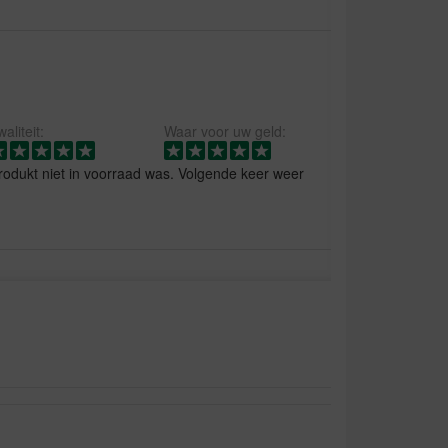
aliteit:
Waar voor uw geld:
odukt niet in voorraad was. Volgende keer weer
 blikken meerdere keren. Komen niet hun
 Dat het zo lang moet duren.