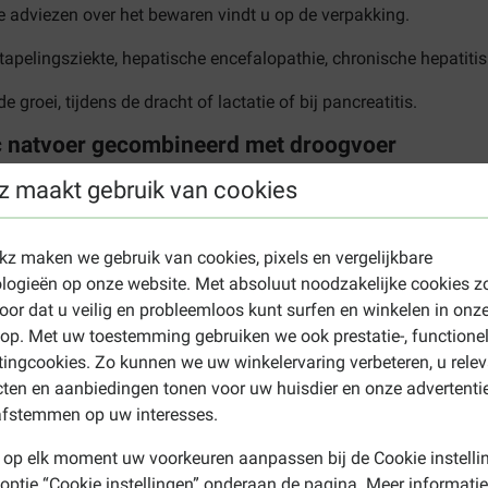
e adviezen over het bewaren vindt u op de verpakking.
rstapelingsziekte, hepatische encefalopathie, chronische hepatit
 groei, tijdens de dracht of lactatie of bij pancreatitis.
c natvoer gecombineerd met droogvoer
sconditie
z maakt gebruik van cookies
un
Normaal
Overgewicht
eding (g)
Droogvoeding (g)
Droogvoeding (g)
ekz maken we gebruik van cookies, pixels en vergelijkbare
15
8
2
logieën op onze website. Met absoluut noodzakelijke cookies z
52
41
30
oor dat u veilig en probleemloos kunt surfen en winkelen in onz
84
69
54
p. Met uw toestemming gebruiken we ook prestatie-, functione
14
95
77
ingcookies. Zo kunnen we uw winkelervaring verbeteren, u rele
02
80
58
ten en aanbiedingen tonen voor uw huisdier en onze advertenti
66
137
107
afstemmen op uw interesses.
46
110
73
 op elk moment uw voorkeuren aanpassen bij de Cookie instelli
02
159
115
 optie “Cookie instellingen” onderaan de pagina. Meer informatie