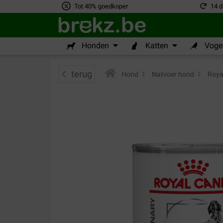
Tot 40% goedkoper
14 d
Honden
Katten
Vogel
terug
Hond
>
Natvoer hond
>
Royal