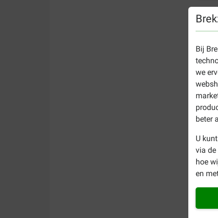
Brek
Bij Br
techno
we erv
websho
market
produc
beter 
U kunt
via de
hoe w
en met