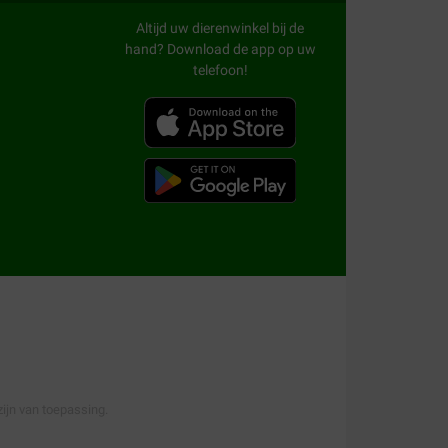
Altijd uw dierenwinkel bij de
hand? Download de app op uw
oed te kunnen ontwikkelen tijdens de
telefoon!
uw jonge kat van alle essentiële
e verhouding van eiwitten en vetten om
kkeling van sterke botten en een goed
jt bij graanvrij voer of een specifieke
, met de juiste balans van eiwitten, vetten en
met dierenartsen en bieden uitstekende
de Adult opties vindt u onder andere de
ijn van toepassing.
ijk te behouden.
Sanabelle Senior
is