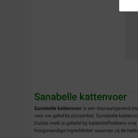
Sanabelle kattenvoer
Sanabelle kattenvoer
is een toonaangevend merk
voor uw geliefde pluizenbol. Sanabelle kattenvo
Duitse merk is geliefd bij kattenliefhebbers ove
hoogwaardige ingrediënten waarvan zij de herk