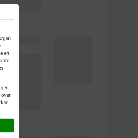
orgen
e
le en
vante
es
ngen
 over
rken