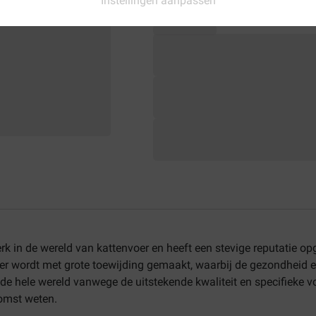
Instellingen aanpassen
 in de wereld van kattenvoer en heeft een stevige reputatie o
er wordt met grote toewijding gemaakt, waarbij de gezondheid e
r de hele wereld vanwege de uitstekende kwaliteit en specifieke
omst weten.