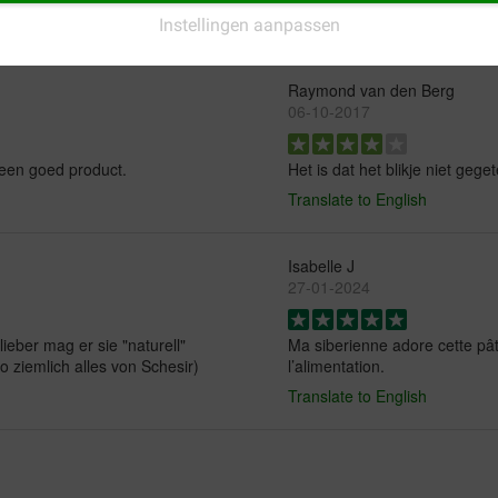
Instellingen aanpassen
Raymond van den Berg
06-10-2017
j een goed product.
Het is dat het blikje niet geg
Translate to English
Isabelle J
27-01-2024
ieber mag er sie "naturell"
Ma siberienne adore cette pâté
so ziemlich alles von Schesir)
l’alimentation.
Translate to English