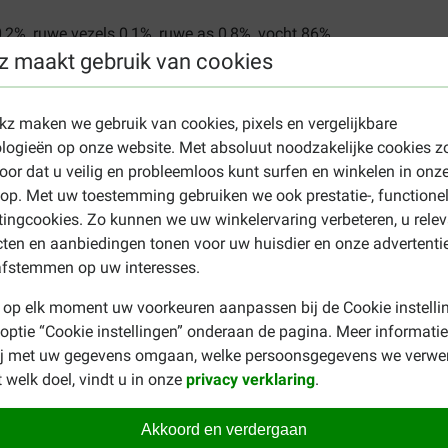
0,2%, ruwe vezels 0,1%, ruwe as 0,8%, vocht 86%.
z maakt gebruik van cookies
jn met aloë kattenvoer
 over minstens 2 maaltijden te verdelen. Zorg altijd voor voldoen
ekz maken we gebruik van cookies, pixels en vergelijkbare
logieën op onze website. Met absoluut noodzakelijke cookies z
ecombineerd te worden met een compleetvoer. Maximaal twee bli
oor dat u veilig en probleemloos kunt surfen en winkelen in onz
 voer op een droge plek en sluit de verpakking goed af. Na ope
p. Met uw toestemming gebruiken we ook prestatie-, functione
ingcookies. Zo kunnen we uw winkelervaring verbeteren, u rele
taat op de verpakking vermeldt en is veelal voldoende wanneer 
ten en aanbiedingen tonen voor uw huisdier en onze advertenti
afstemmen op uw interesses.
 op elk moment uw voorkeuren aanpassen bij de Cookie instelli
 Schesir Tonijn met aloe kattenvoer kunt u bijvoorbeeld
Schesir
 optie “Cookie instellingen” onderaan de pagina. Meer informatie
sir kattenvoer
raadplegen.
ij met uw gegevens omgaan, welke persoonsgegevens we verwe
 welk doel, vindt u in onze
privacy verklaring
.
Akkoord en verdergaan