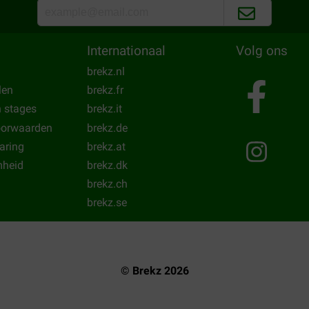
Internationaal
Volg ons
brekz.nl
len
brekz.fr
n stages
brekz.it
oorwaarden
brekz.de
laring
brekz.at
heid
brekz.dk
brekz.ch
brekz.se
© Brekz 2026