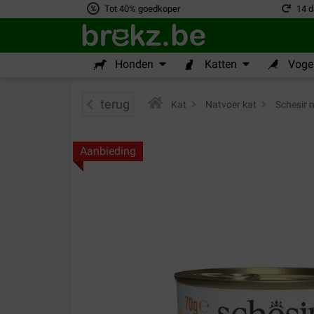
Tot 40% goedkoper
14 d
Honden
Katten
Vogel
terug
Kat
>
Natvoer kat
>
Schesir n
Aanbieding