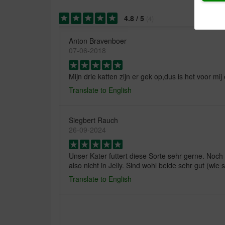
4.8
/
5
(
4
)
Anton Bravenboer
07-06-2018
Mijn drie katten zijn er gek op,dus is het voor mi
Translate to English
Siegbert Rauch
26-09-2024
Unser Kater futtert diese Sorte sehr gerne. Noch l
also nicht in Jelly. Sind wohl beide sehr gut (wie 
Translate to English