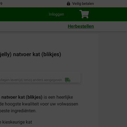
49
Veilig betalen
Inloggen
Herbestellen
elly) natvoer kat (blikjes)
dagen levertijd, tenzij anders aangegeven
) natvoer kat (blikjes)
is een heerlijke
de hoogste kwaliteit voor uw volwassen
beste ingrediënten.
e kieskeurige kat