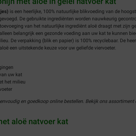
nijn met aloë in gelei natvoer kat
kjes)
is een heerlijke, 100% natuurlijke blikvoeding van de hoogst
voegd. De gebruikte ingrediënten worden nauwkeurig gecontrole
toevoeging van het natuurlijke ingrediënt aloë draagt met zijn g
 alleen belangrijk een gezonde voeding aan uw kat te kunnen bie
eu. De verpakking (blik en papier) is 100% recyclebaar. De heerl
loë een uitstekende keuze voor uw geliefde viervoeter.
gingen
 van uw kat
t het milieu
voeter
eenvoudig en goedkoop online bestellen. Bekijk ons assortiment 
met aloë natvoer kat