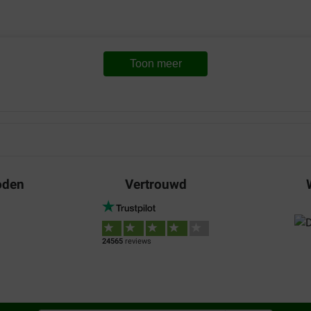
Toon meer
oden
Vertrouwd
24565
reviews