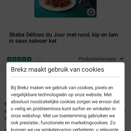
Sheba Délices du Jour met rund, kip en lam
in saus natvoer kat
Productinformatie
(
10
)
Brekz maakt gebruik van cookies
1-3 werkdagen levertijd, tenzij anders aangegeven
Bij Brekz maken we gebruik van cookies, pixels en
vergelijkbare technologieën op onze website. Met
absoluut noodzakelijke cookies zorgen we ervoor dat
Sheba Délices du Jour met rund, kip en lam in saus
u veilig en probleemloos kunt surfen en winkelen in
natvoer kat
bestaat uit fijne stukjes vlees in een smakelijke
onze webshop. Met uw toestemming gebruiken we
saus. Geserveerd in kleine porties van 50 gram.
ook prestatie-, functionele en marketingcookies. Zo
Met de smaken kip, rundvlees en lam
kunnen we uw winkelervaring verbeteren, u relevante