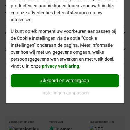
Geschikt voor volwassen katten
producten en aanbiedingen tonen voor uw huisdier
100 % recyclebaar papier
en onze advertenties beter afstemmen op uw
interesses.
U kunt op elk moment uw voorkeuren aanpassen bij
Meer informatie
de Cookie instellingen via de optie “Cookie
instellingen” onderaan de pagina. Meer informatie
Reviews
over hoe wij met uw gegevens omgaan, welke
persoonsgegevens we verwerken en met welk doel,
vindt u in onze
privacy verklaring
.
Akkoord en verdergaan
Tot 40% goedkoper
Veilig betalen
Instellingen aanpassen
Gratis bezorging vanaf €
49
Betalingsmethoden
Vertrouwd
Wij verzenden met