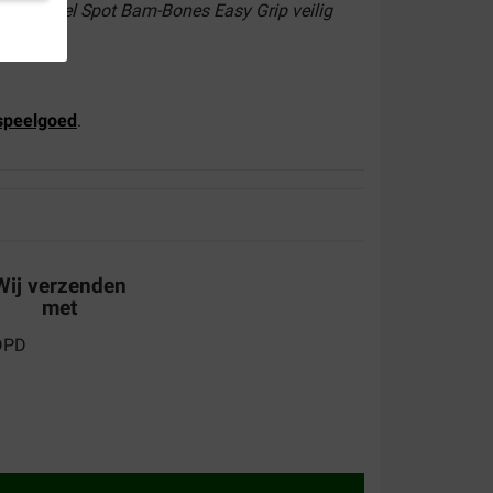
t en bestel Spot Bam-Bones Easy Grip veilig
speelgoed
.
Wij verzenden
met