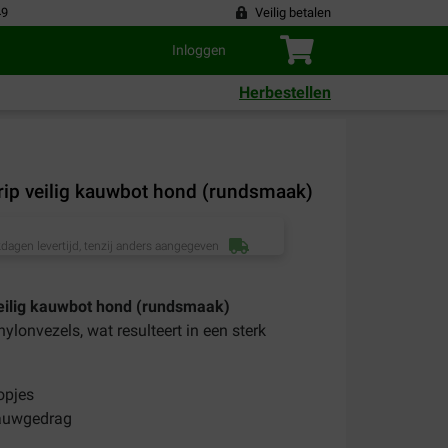
49
Veilig betalen
Inloggen
Herbestellen
ip veilig kauwbot hond (rundsmaak)
dagen levertijd, tenzij anders aangegeven
eilig kauwbot hond (rundsmaak)
ylonvezels, wat resulteert in een sterk
opjes
kauwgedrag