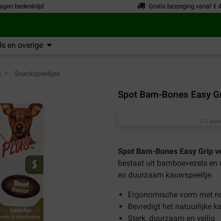
agen bedenktijd
Gratis bezorging vanaf € 
s en overige
n
>
Snackspeeltjes
Spot Bam-Bones Easy Gr
1-3 werk
Spot Bam-Bones Easy Grip v
bestaat uit bamboevezels en n
en duurzaam kauwspeeltje.
Ergonomische vorm met n
Bevredigt het natuurlijke 
Sterk, duurzaam en veilig