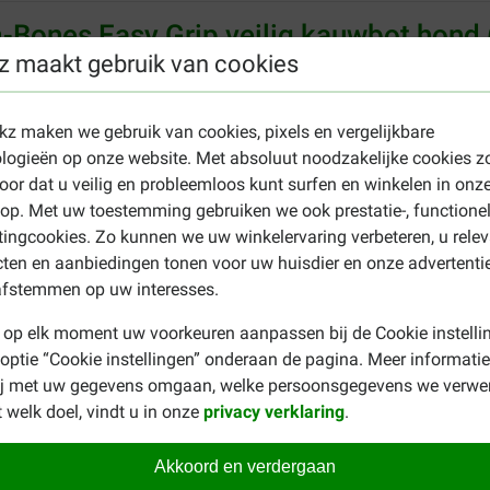
-Bones Easy Grip veilig kauwbot hond
z maakt gebruik van cookies
ge als flexibele eigenschappen.
Spot Bam-Bones Easy Grip vei
rk en duurzaam kauwspeeltje is. Dankzij de ergonomische vorm 
or te kauwen ontstaan er kleine borstelhaartjes die werken als 
ekz maken we gebruik van cookies, pixels en vergelijkbare
et gebit schoon te houden. De Bam-Bones hebben een hout-look,
logieën op onze website. Met absoluut noodzakelijke cookies z
oor dat u veilig en probleemloos kunt surfen en winkelen in onz
p. Met uw toestemming gebruiken we ook prestatie-, functione
Bam-Bones af te bijten, dan gaan deze stukjes probleemloos met
ingcookies. Zo kunnen we uw winkelervaring verbeteren, u rele
awhide botten. Bam-Bones zijn verkrijgbaar in de volgende 3 mate
ten en aanbiedingen tonen voor uw huisdier en onze advertenti
afstemmen op uw interesses.
 op elk moment uw voorkeuren aanpassen bij de Cookie instelli
 optie “Cookie instellingen” onderaan de pagina. Meer informatie
ij met uw gegevens omgaan, welke persoonsgegevens we verwe
auwbehoefte van uw viervoeter en laat u hem genieten van een 
 welk doel, vindt u in onze
privacy verklaring
.
ik ervan is wel op eigen risico. Houd uw hond altijd in de gate
Akkoord en verdergaan