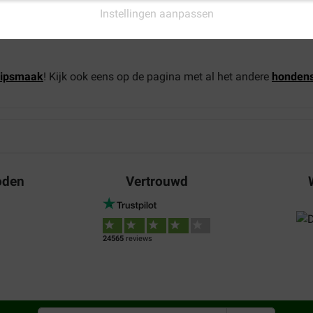
onden snel en eenvoudig online bestellen. Bekijk ons assortimen
Instellingen aanpassen
prijzen!
ipsmaak
! Kijk ook eens op de pagina met al het andere
honden
oden
Vertrouwd
24565
reviews