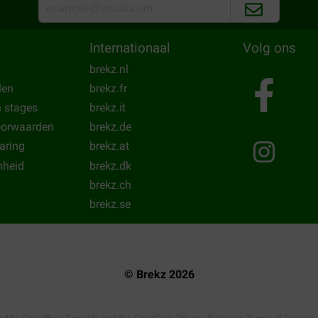
Internationaal
Volg ons
brekz.nl
len
brekz.fr
n stages
brekz.it
oorwaarden
brekz.de
laring
brekz.at
heid
brekz.dk
brekz.ch
brekz.se
© Brekz 2026