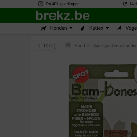
Tot 40% goedkoper
14 d
Honden
Katten
Vogel
terug
Hond
>
Speelgoed voor honde