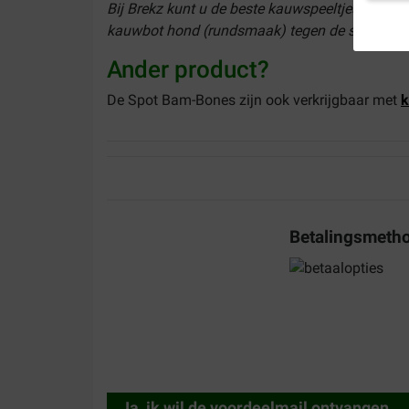
Bij Brekz kunt u de beste kauwspeeltjes voor h
kauwbot hond (rundsmaak) tegen de scherpste 
Ander product?
De Spot Bam-Bones zijn ook verkrijgbaar met
k
Betalingsmeth
Ja, ik wil de voordeelmail ontvangen