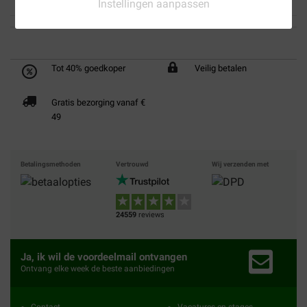
Instellingen aanpassen
Tot 40% goedkoper
Veilig betalen
Gratis bezorging vanaf €
49
Betalingsmethoden
Vertrouwd
Wij verzenden met
24559
reviews
Ja, ik wil de voordeelmail ontvangen
Ontvang elke week de beste aanbiedingen