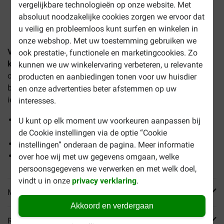
vergelijkbare technologieën op onze website. Met
1-3 werkdagen levertijd, tenzij anders aangegeven
absoluut noodzakelijke cookies zorgen we ervoor dat
u veilig en probleemloos kunt surfen en winkelen in
onze webshop. Met uw toestemming gebruiken we
Vitakraft Cat Yums combipack met zalm, kaas, lever
ook prestatie-, functionele en marketingcookies. Zo
kattensnack
is een voordelig multipack met
kunnen we uw winkelervaring verbeteren, u relevante
onweerstaanbare traktaties voor uw kat. Eén multipack
producten en aanbiedingen tonen voor uw huisdier
bevat 3 verpakkingen van 40 gram. Verwen uw huistijger
en onze advertenties beter afstemmen op uw
iedere dag met een ander kattensnoepje.
interesses.
Multipack met 3 smaken kattensnacks: zalmsmaak,
U kunt op elk moment uw voorkeuren aanpassen bij
kaas en lever
de Cookie instellingen via de optie “Cookie
Met antioxidanten
instellingen” onderaan de pagina. Meer informatie
In handige hersluitbare zakjes
over hoe wij met uw gegevens omgaan, welke
persoonsgegevens we verwerken en met welk doel,
vindt u in onze
privacy verklaring
.
Meer informatie
Akkoord en verdergaan
Reviews