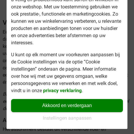
onze webshop. Met uw toestemming gebruiken we
ook prestatie-, functionele en marketingcookies. Zo
kunnen we uw winkelervaring verbeteren, u relevante
Voerbak en drinkfontein voor de kat
producten en aanbiedingen tonen voor uw huisdier
Eén van de belangrijkste dingen voor een kat is zijn
en onze advertenties beter afstemmen op uw
dagelijkse kost. Op deze pagina heeft u uiteenlopende
interesses.
keuzes omtrent de manier waarop u het voer en water aan
uw kat aanbiedt. Er zijn drinkfonteinen, voerbakken die
U kunt op elk moment uw voorkeuren aanpassen bij
ontworpen zijn met een topdesign en standaard bakken die
de Cookie instellingen via de optie “Cookie
ook prima dienst doen. Bekijk snel ons assortiment voor
instellingen” onderaan de pagina. Meer informatie
een
voerbak en drinkfontein voor de kat
van hoge kwaliteit
over hoe wij met uw gegevens omgaan, welke
én voor de scherpste prijs.
persoonsgegevens we verwerken en met welk doel,
vindt u in onze
privacy verklaring
.
Bij Brekz kunt u een voerbak en drinkfontein voor de kat
eenvoudig online bestellen. Bekijk ons assortiment en bestel
Akkoord en verdergaan
de beste kattenaccessoires tegen de scherpste prijzen!
Instellingen aanpassen
Assortiment voerbak en drinkfontein voor de kat
Het assortiment bestaat uit verschillende voer- en