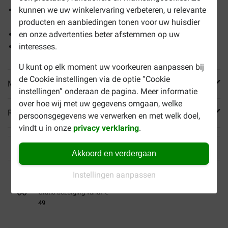
Iedere dag de keuze uit een natvoer maaltijd met zalm,
kunnen we uw winkelervaring verbeteren, u relevante
tonijn, kabeljauw of witvis
producten en aanbiedingen tonen voor uw huisdier
Complete maaltijd voor volwassen katten
en onze advertenties beter afstemmen op uw
Zachte brokjes in gelei
interesses.
U kunt op elk moment uw voorkeuren aanpassen bij
de Cookie instellingen via de optie “Cookie
Meer informatie
instellingen” onderaan de pagina. Meer informatie
over hoe wij met uw gegevens omgaan, welke
Reviews
persoonsgegevens we verwerken en met welk doel,
vindt u in onze
privacy verklaring
.
Akkoord en verdergaan
Tot 40% goedkoper
Veilig betalen
Instellingen aanpassen
Gratis bezorging vanaf €
49