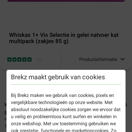
Whiskas 1+ Vis Selectie in gelei natvoer kat
multipack (zakjes 85 g)
Productinformatie
(
16
)
Brekz maakt gebruik van cookies
1-3 werkdagen levertijd, tenzij anders aangegeven
Bij Brekz maken we gebruik van cookies, pixels en
vergelijkbare technologieën op onze website. Met
Whiskas 1+ Vis Selectie in gelei natvoer kat multipack (85
absoluut noodzakelijke cookies zorgen we ervoor dat
gram)
is een handige combiverpakking met diverse
u veilig en probleemloos kunt surfen en winkelen in
vismenu's in maaltijdzakjes. Voor de volwassen kat vanaf
onze webshop. Met uw toestemming gebruiken we
1 jaar oud.
ook prestatie-, functionele en marketingcookies. Zo