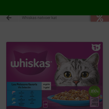
Whiskas natvoer kat