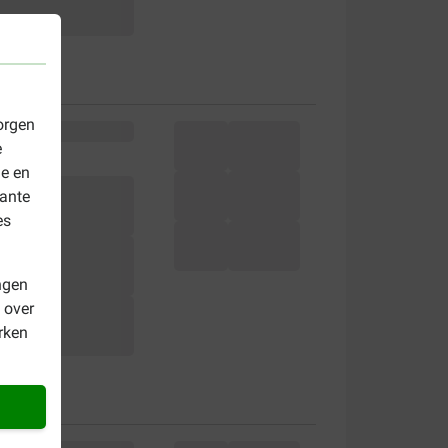
orgen
e
le en
vante
es
ngen
 over
rken