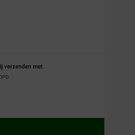
zoek aan een nieuwe onbekende plaats
ij verzenden met
t en bestel beloningssnacks voor de hond tegen
verschillende groepen
beloningssnacks
binnen