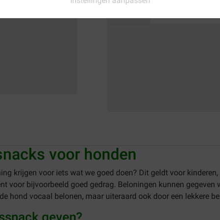
Instellingen aanpassen
ssnacks voor honden
ing krijgen voor iets wat we goed doen? Dit geldt voor kindere
t voor bijvoorbeeld goed gedrag. Beloningen kunnen gegeven wo
unt de hond vocaal belonen, maar uiteraard ook door een lekkere 
gssnack geven?