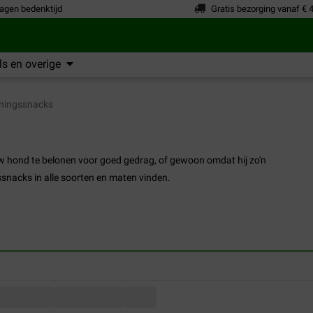
agen bedenktijd
Gratis bezorging vanaf € 
s en overige
ningssnacks
w hond te belonen voor goed gedrag, of gewoon omdat hij zo'n
gssnacks in alle soorten en maten vinden.