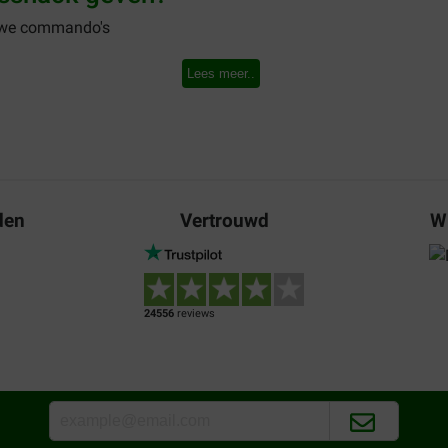
euwe commando's
Lees meer..
enten; zoals bijvoorbeeld een dierenartsbezoek of bij een be
geven (tandenborstel snacks)
den
Vertrouwd
W
voeter uw beste vriend is
acks snel en eenvoudig online bestellen. Bekijk ons assortimen
24556
reviews
s
 Om de keuze enigszins makkelijker te maken, bespreken we de 