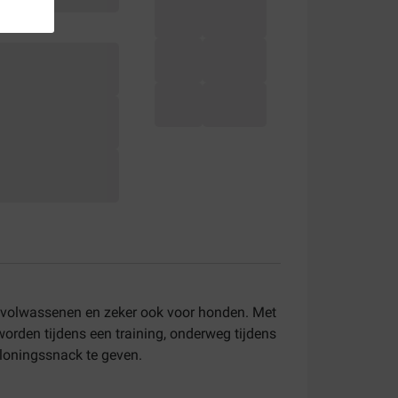
n, volwassenen en zeker ook voor honden. Met
rden tijdens een training, onderweg tijdens
beloningssnack te geven.