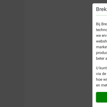
Brek
Bij Br
techno
we erv
websho
market
produc
beter 
U kunt
via de
hoe w
en met