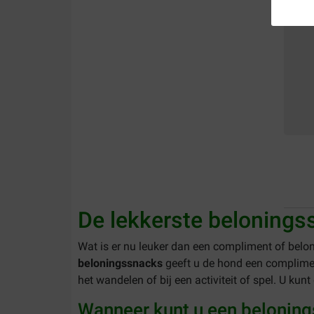
De lekkerste beloning
Wat is er nu leuker dan een compliment of belon
beloningssnacks
geeft u de hond een complimen
het wandelen of bij een activiteit of spel. U k
Wanneer kunt u een belonin