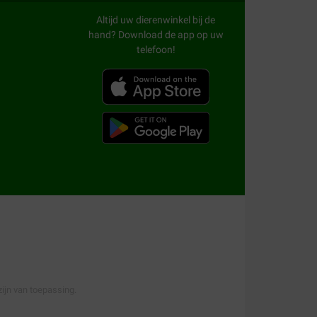
Altijd uw dierenwinkel bij de
mee te belonen. Door het kleine formaat kunnen
hand? Download de app op uw
geschikt om mee te nemen naar een
telefoon!
d luistert en gewenst gedrag laat zien.
 een stuk makkerlijker. Trainers zijn er van
ium
,
Fokker
of
Royal Canin
.
en goed idee om uw hond
gt het gebit en geeft tandplak minder kans zich
 het tandvlees, waardoor dit goed doorbloed
ng op de hond. Dit komt omdat de snacks
e traktatie.
, smaakvolle
8-in-1 hondensnacks
, sticks van
ktatie? Wat dacht u van een heerlijk
ijn van toepassing.