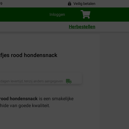
49
Veilig betalen
Inloggen
Herbestellen
fjes rood hondensnack
dagen levertijd, tenzij anders aangegeven
 rood hondensnack
is een smakelijke
ide van goede kwaliteit.
)