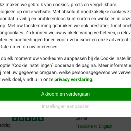
ekz maken we gebruik van cookies, pixels en vergelijkbare
vet 8%, ruwe as 3%, ruwe celstof 3%, vocht 16%
logieën op onze website. Met absoluut noodzakelijke cookies z
oor dat u veilig en probleemloos kunt surfen en winkelen in onz
p. Met uw toestemming gebruiken we ook prestatie-, functione
 Bekijk dan onze natuurlijke
kauwproducten
assortiment voor h
ingcookies. Zo kunnen we uw winkelervaring verbeteren, u rele
ten en aanbiedingen tonen voor uw huisdier en onze advertenti
afstemmen op uw interesses.
 op elk moment uw voorkeuren aanpassen bij de Cookie instelli
 optie “Cookie instellingen” onderaan de pagina. Meer informatie
ij met uw gegevens omgaan, welke persoonsgegevens we verwe
 welk doel, vindt u in onze
privacy verklaring
.
irma
Akkoord en verdergaan
30-12-2018
Instellingen aanpassen
Waar voor uw geld:
Prima staafjes meebesteld met 
bestel
rdelig.
Translate to English