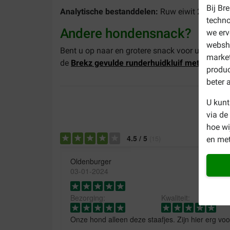
Bij Br
Analytische bestanddelen:
Ruw eiwit 20%, ruw 
techno
Andere hondensnack?
we erv
websho
Bent u op naar en grotere snack voor uw hond?
market
de
Brekz gevulde runderhuidkluif met pens
.
produc
beter 
U kunt
via de
hoe w
4.5
/
5
(
15
)
en met
Oldenburger
03-01-2024
Bezorging:
Kwaliteit:
Onze hond alleen deze staafjes. Zijn hier erg voo