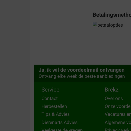
22-07-2023
Betalingsmeth
Il adore. Très satisfait du produit
Translate to English
François BALCON
17-08-2020
mon chien aime bien ces bâtonnets et le prix et tr
Ja, ik wil de voordeelmail ontvangen
Translate to English
Ontvang elke week de beste aanbiedingen
Service
Brekz
Contact
Over ons
Herbestellen
Onze voorde
Tips & Advies
Vacatures e
Dierenarts Advies
Algemene v
Veelgestelde vragen
Privacy verk