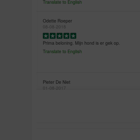
Translate to English
Odette Roeper
08-08-2018
Prima beloning. Mijn hond is er gek op.
Translate to English
Pieter De Niet
01-08-2017
Goed product goed verpakt. Prima
Translate to English
Bernard Villé