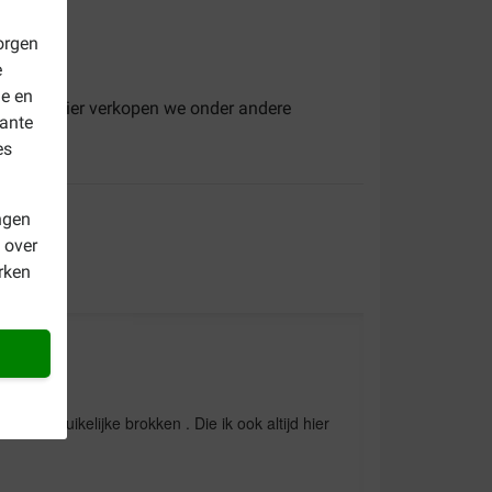
orgen
e
le en
onden. Hier verkopen we onder andere
vante
es
ngen
 over
rken
de gebruikelijke brokken . Die ik ook altijd hier