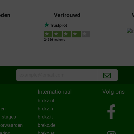
01-05-2022
oden
Vertrouwd
sehr schnell geliefert, meine 
Translate to English
24556
reviews
Client
26-12-2019
ès correct.
Bon produit , pas le préféré 
Translate to English
Internationaal
Volg ons
brekz.nl
len
brekz.fr
n stages
brekz.it
oorwaarden
brekz.de
laring
brekz.at