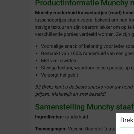
Productinformatie Munchy r
Munchy runderhuid kauwstaafjes (rood) hon
tussendoortjes staan vooral bekend om hun ho
stevige textuur en zijn daarom lekker om op te 
verschillende porties verdeeld worden. Ze zijn 
Voordelige snack of beloning voor ieder soo
Gemaakt van 100% runderhuid van een goede
Met veel eiwitten
Stevige textuur, waardoor er een poosje op
Verzorgt het gebit
Bij Brekz kunt u de beste snacks voor uw hond
prijzen. Makkelijk en snel besteld!
Samenstelling Munchy staaf
Ingrediënten:
runderhuid
Brek
Toevoegingen:
Voedselkleurstof (natuurlijk)