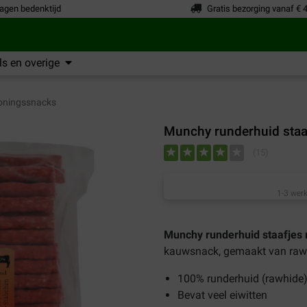
agen bedenktijd
Gratis bezorging vanaf € 
s en overige
oningssnacks
Munchy runderhuid staa
(
15
)
1-3 werk
Munchy runderhuid staafjes
kauwsnack, gemaakt van rawh
100% runderhuid (rawhide
Bevat veel eiwitten