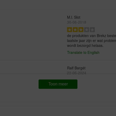
M.l. Slot
30-06-2018
de produkten van Brekz bestel i
laatste jaar zijn er wat probl
wordt bezorgd helaas.
Translate to English
Ralf Bargét
22-06-2024
Toon meer
Top Snack zwischendurch. M
gerne.
Translate to English
anonym