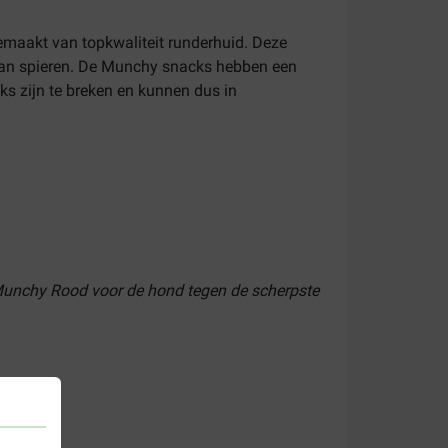
 gemaakt van topkwaliteit runderhuid. Deze
 van spieren. De Munchy snacks hebben een
ks zijn te breken en kunnen dus in
 Munchy Rood voor de hond tegen de scherpste