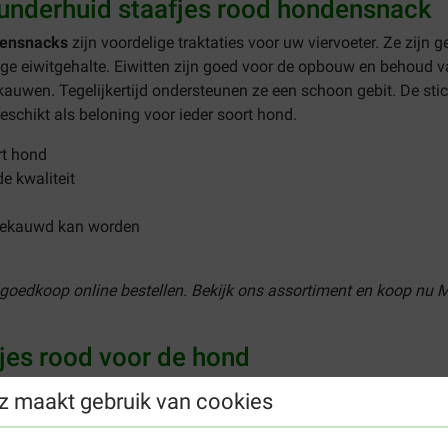
underhuid staafjes rood hondensnack
densnacks
zijn voordelige traktaties voor uw viervoeter. Ze zijn
ge eiwitgehalte. Eiwitten zijn goed voor de opbouw en behoud
kauwen. Tegelijkertijd ondersteunen ze een schoon gebit. De stic
geschikt als beloning voor ieder soort hond.
rt hond
 kwaliteit
 gekauwd kan worden
 goedkoop online bestellen. Bekijk ons assortiment en koop nu
jes rood voor de hond
z maakt gebruik van cookies