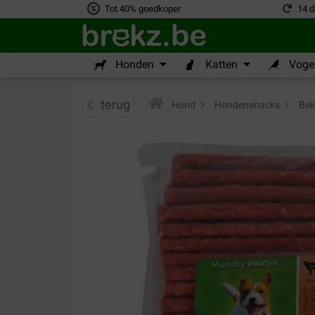
Tot 40% goedkoper
14 d
Honden
Katten
Vogel
terug
Hond
>
Hondensnacks
>
Bel