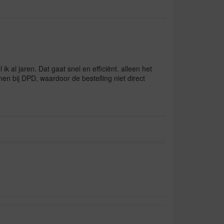
k al jaren. Dat gaat snel en efficiënt. alleen het
emen bij DPD, waardoor de bestelling niet direct
eine Großen und meine Kleinen mögen sie