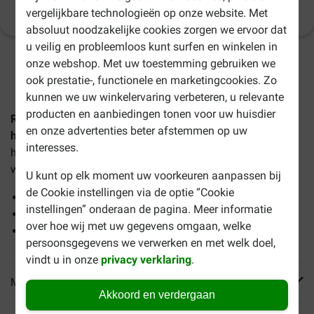
Productinformatie
(
11
)
vergelijkbare technologieën op onze website. Met
absoluut noodzakelijke cookies zorgen we ervoor dat
u veilig en probleemloos kunt surfen en winkelen in
onze webshop. Met uw toestemming gebruiken we
1-3 werkdagen levertijd, tenzij anders aangegeven
ook prestatie-, functionele en marketingcookies. Zo
kunnen we uw winkelervaring verbeteren, u relevante
producten en aanbiedingen tonen voor uw huisdier
Renske Gezonde Beloning vlees repen zalm
en onze advertenties beter afstemmen op uw
hondensnack
is een heerlijke, gezonde, hypoallergene
interesses.
hondensnack en voor honden van alle rassen, vanaf 9
weken oud.
U kunt op elk moment uw voorkeuren aanpassen bij
de Cookie instellingen via de optie “Cookie
100% natuurlijk
instellingen” onderaan de pagina. Meer informatie
Met 97% gedroogde zalm
over hoe wij met uw gegevens omgaan, welke
Zonder zout, suiker, granen en gluten
persoonsgegevens we verwerken en met welk doel,
vindt u in onze
privacy verklaring
.
Meer informatie
Akkoord en verdergaan