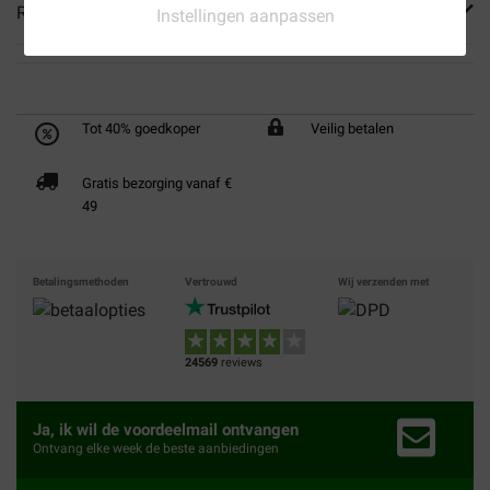
Reviews
Instellingen aanpassen
Tot 40% goedkoper
Veilig betalen
Gratis bezorging vanaf €
49
Betalingsmethoden
Vertrouwd
Wij verzenden met
24569
reviews
Ja, ik wil de voordeelmail ontvangen
Ontvang elke week de beste aanbiedingen