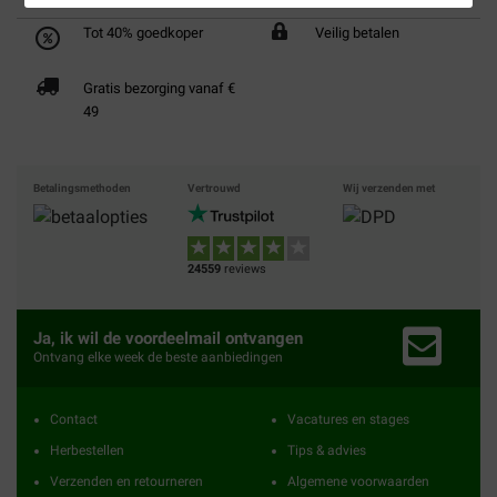
Tot 40% goedkoper
Veilig betalen
Gratis bezorging vanaf €
49
Betalingsmethoden
Vertrouwd
Wij verzenden met
24559
reviews
Ja, ik wil de voordeelmail ontvangen
Ontvang elke week de beste aanbiedingen
Contact
Vacatures en stages
Herbestellen
Tips & advies
Verzenden en retourneren
Algemene voorwaarden