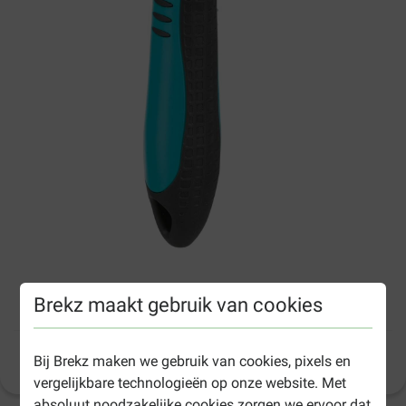
Brekz maakt gebruik van cookies
Slickerborstel Groot voor de hond
Bij Brekz maken we gebruik van cookies, pixels en
Productinformatie
(
11
)
vergelijkbare technologieën op onze website. Met
absoluut noodzakelijke cookies zorgen we ervoor dat