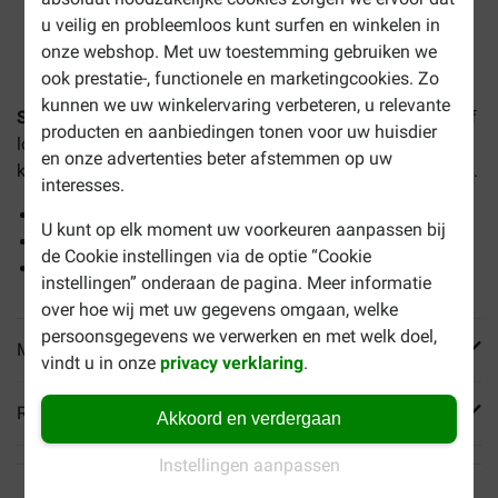
u veilig en probleemloos kunt surfen en winkelen in
1-3 werkdagen levertijd, tenzij anders aangegeven
onze webshop. Met uw toestemming gebruiken we
ook prestatie-, functionele en marketingcookies. Zo
kunnen we uw winkelervaring verbeteren, u relevante
Slickerborstel Groot voor de hond
is een borstel om vuil of
producten en aanbiedingen tonen voor uw huisdier
losse haren uit de vacht van uw hond te verwijderen. Ook
en onze advertenties beter afstemmen op uw
kleine klitten of verwarringen worden eenvoudig verwijderd.
interesses.
Grote maat borstel, ideaal voor grote honden
U kunt op elk moment uw voorkeuren aanpassen bij
Makkelijk schoon te maken
de Cookie instellingen via de optie “Cookie
Voor het eenvoudig verwijderen van klitten
instellingen” onderaan de pagina. Meer informatie
over hoe wij met uw gegevens omgaan, welke
persoonsgegevens we verwerken en met welk doel,
Meer informatie
vindt u in onze
privacy verklaring
.
Reviews
Akkoord en verdergaan
Instellingen aanpassen