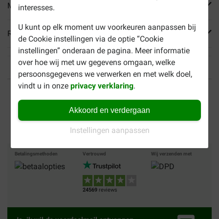
Meer informatie
interesses.
U kunt op elk moment uw voorkeuren aanpassen bij
Reviews
de Cookie instellingen via de optie “Cookie
instellingen” onderaan de pagina. Meer informatie
over hoe wij met uw gegevens omgaan, welke
persoonsgegevens we verwerken en met welk doel,
vindt u in onze
privacy verklaring
.
Tot 40% goedkoper
Veilig betalen
Akkoord en verdergaan
Gratis bezorging vanaf €
49
Instellingen aanpassen
Betalingsmethoden
Vertrouwd
Wij verzenden met
24569
reviews