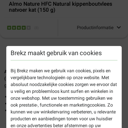
Almo Nature HFC Natural kippenboutvlees
natvoer kat (150 g)
Productinformatie
(
8
)
1-3 werkdagen levertijd, tenzij anders aangegeven
Brekz maakt gebruik van cookies
Bij Brekz maken we gebruik van cookies, pixels en
Almo Nature HFC Natural kippenboutvlees natvoer kat
vergelijkbare technologieën op onze website. Met
(150 g)
is een hoogwaardig, volledig natvoer met kip en is
absoluut noodzakelijke cookies zorgen we ervoor dat
geschikt voor katten van alle leeftijden.
u veilig en probleemloos kunt surfen en winkelen in
Wel 55% kippenvlees
onze webshop. Met uw toestemming gebruiken we
Ingrediënten voor menselijke consumptie
ook prestatie-, functionele en marketingcookies. Zo
Geconserveerd in eigen kookvocht
kunnen we uw winkelervaring verbeteren, u relevante
producten en aanbiedingen tonen voor uw huisdier
en onze advertenties beter afstemmen op uw