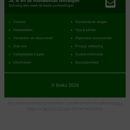
Ja, ik wil de voordeelmail ontvangen
Ontvang elke week de beste aanbiedingen
Contact
Vacatures en stages
Herbestellen
Tips & advies
Verzenden en retourneren
Algemene voorwaarden
Over ons
Privacy verklaring
Veelgestelde vragen
Cookie informatie
Uitschrijven
Duurzaamheid
© Brekz 2026
This site is protected by Cloudflare Turnstile and the Cloudflare
Privacy
Policy
en
Terms of Service
zijn van toepassing.