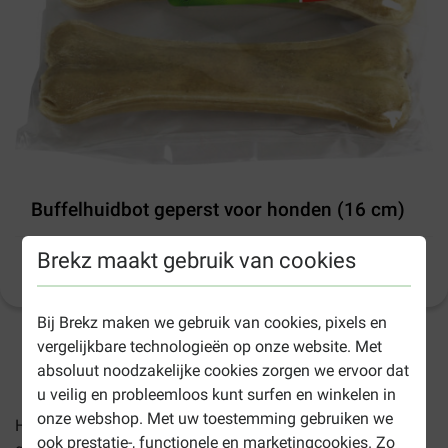
Buffelhuidbot geperst voor honden (16 cm)
Brekz maakt gebruik van cookies
Productinformatie
(
19
)
Bij Brekz maken we gebruik van cookies, pixels en
vergelijkbare technologieën op onze website. Met
1-3 werkdagen levertijd, tenzij anders aangegeven
absoluut noodzakelijke cookies zorgen we ervoor dat
u veilig en probleemloos kunt surfen en winkelen in
onze webshop. Met uw toestemming gebruiken we
Het
Buffelhuidbot geperst voor honden
is een traktatie
ook prestatie-, functionele en marketingcookies. Zo