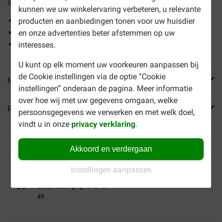
geperste buffelhuid in de vorm van een bot.
kunnen we uw winkelervaring verbeteren, u relevante
Geschikt voor middelgrote en grote honden
producten en aanbiedingen tonen voor uw huisdier
Bevat geen kleur-, geur- en smaakstoffen
en onze advertenties beter afstemmen op uw
Verwijdert tandplak en tandsteen
interesses.
U kunt op elk moment uw voorkeuren aanpassen bij
de Cookie instellingen via de optie “Cookie
Meer informatie
instellingen” onderaan de pagina. Meer informatie
over hoe wij met uw gegevens omgaan, welke
Reviews
persoonsgegevens we verwerken en met welk doel,
vindt u in onze
privacy verklaring
.
Akkoord en verdergaan
Tot 40% goedkoper
Veilig betalen
Instellingen aanpassen
Gratis bezorging vanaf €
49