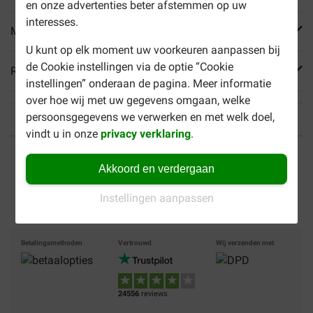
en onze advertenties beter afstemmen op uw
interesses.
Meer informatie
U kunt op elk moment uw voorkeuren aanpassen bij
de Cookie instellingen via de optie “Cookie
Reviews
instellingen” onderaan de pagina. Meer informatie
over hoe wij met uw gegevens omgaan, welke
persoonsgegevens we verwerken en met welk doel,
vindt u in onze
privacy verklaring
.
Tot 40% goedkoper
Veilig betalen
Akkoord en verdergaan
Gratis bezorging vanaf €
49
Instellingen aanpassen
Betalingsmethoden
Vertrouwd
Wij verzenden met
24556
reviews