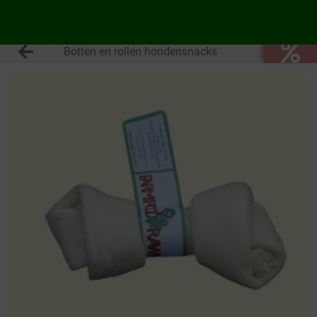
Botten en rollen hondensnacks