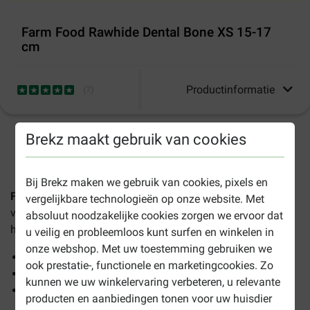
Farm Food Rawhide Dental Bone XS 15-17
cm
Productinformatie
(
7
)
Brekz maakt gebruik van cookies
1-3 werkdagen levertijd, tenzij anders aangegeven
Bij Brekz maken we gebruik van cookies, pixels en
Farm Food Rawhide Dental Bone XS 15-17 cm
is een bot
vergelijkbare technologieën op onze website. Met
van gedroogd onderhuids bindweefsel en is geschikt voor
absoluut noodzakelijke cookies zorgen we ervoor dat
honden van kleine rassen.
u veilig en probleemloos kunt surfen en winkelen in
onze webshop. Met uw toestemming gebruiken we
Smakelijk bot van gedroogd bindweefsel
ook prestatie-, functionele en marketingcookies. Zo
Niet chemisch behandeld
kunnen we uw winkelervaring verbeteren, u relevante
Helpt tandplak en tandsteen te voorkomen
producten en aanbiedingen tonen voor uw huisdier