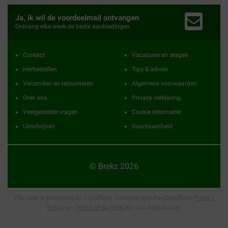
Ja, ik wil de voordeelmail ontvangen
Ontvang elke week de beste aanbiedingen
Contact
Vacatures en stages
Herbestellen
Tips & advies
Verzenden en retourneren
Algemene voorwaarden
Over ons
Privacy verklaring
Veelgestelde vragen
Cookie informatie
Uitschrijven
Duurzaamheid
© Brekz 2026
This site is protected by Cloudflare Turnstile and the Cloudflare
Privacy
Policy
en
Terms of Service
zijn van toepassing.