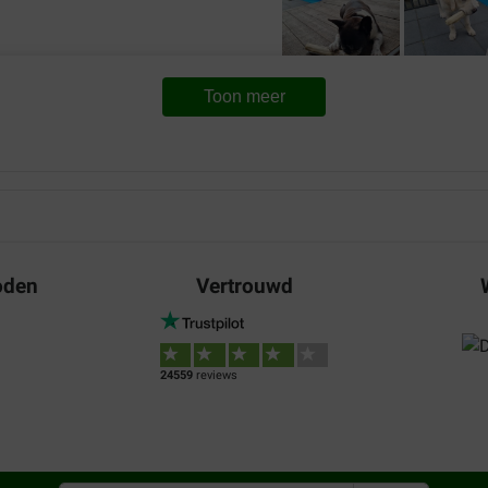
Toon meer
puk
15-05-2022
Waar voor uw geld:
Bezorging:
Kw
gen.
Verantwoord kauwplezier. Kwa
hiervan vindt ze ook niet lek
oden
Vertrouwd
Translate to English
Inge Roos
24559
reviews
26-10-2020
Waar voor uw geld:
De roll is veel dikker en gro
hond . Graag exacte afmetin