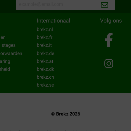
ne soort. De grote waren
Translate to English
ij langer werk hebben maar hij
Internationaal
Volg ons
brekz.nl
len
brekz.fr
Mw. J. Panhuijzen
01-11-2019
n stages
brekz.it
oorwaarden
brekz.de
eel knabbelplezier.
Honden vonden het lekker
laring
brekz.at
Translate to English
heid
brekz.dk
brekz.ch
brekz.se
© Brekz 2026