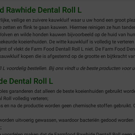
d Rawhide Dental Roll L
rlijke, veilige en zuivere kauwkluif waar u uw hond een groot pl
e zetten en flink te gaan kauwen. Hiermee reinigen ze hun tande
lven en wilde honden kauwen bijvoorbeeld op de huid van hun
gekeurde koeienhuiden. De witte kauwkluif is volledig te verter
ijmt of vlekt de Farm Food Dentall Roll L niet. De Farm Food Dent
auwkluif kopen die is afgestemd op de grootte en bijtkracht va
L voordelig bestellen. Bij ons vindt u de beste producten voor u
e Dental Roll L
troles garanderen dat alleen de beste koeienhuiden gebruikt wor
 Roll volledig verteren;
ens en na de productie worden geen chemische stoffen gebruikt. Ook
worden uitvoerig gewassen, waardoor bacteriën gedood worden en 
;
 voordelen maken dat de Farmfood Rawhide Dentall Roll geen all