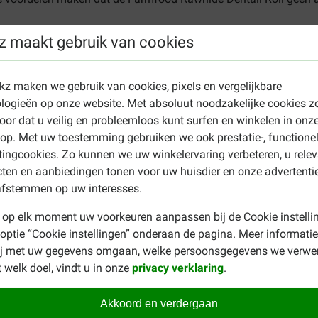
oon is en en witte kleur heeft, ontstaan er geen hinderlijke vl
z maakt gebruik van cookies
ekz maken we gebruik van cookies, pixels en vergelijkbare
e Dental Roll L, zorgt hij er voor dat het tandplak op de tan
logieën op onze website. Met absoluut noodzakelijke cookies z
d als het ware zijn tanden poetst. Zo wordt het gebit van uw h
oor dat u veilig en probleemloos kunt surfen en winkelen in onz
m van uw hond.
p. Met uw toestemming gebruiken we ook prestatie-, functione
risico. Wij stellen ons niet aansprakelijk voor eventueel letse
ingcookies. Zo kunnen we uw winkelervaring verbeteren, u rele
 toezicht te houden op uw hond terwijl hij kluift.
ten en aanbiedingen tonen voor uw huisdier en onze advertenti
afstemmen op uw interesses.
 op elk moment uw voorkeuren aanpassen bij de Cookie instelli
awhide Dental Roll, bijvoorbeeld een medium of small variant? 
 optie “Cookie instellingen” onderaan de pagina. Meer informatie
ij met uw gegevens omgaan, welke persoonsgegevens we verwe
 welk doel, vindt u in onze
privacy verklaring
.
Akkoord en verdergaan