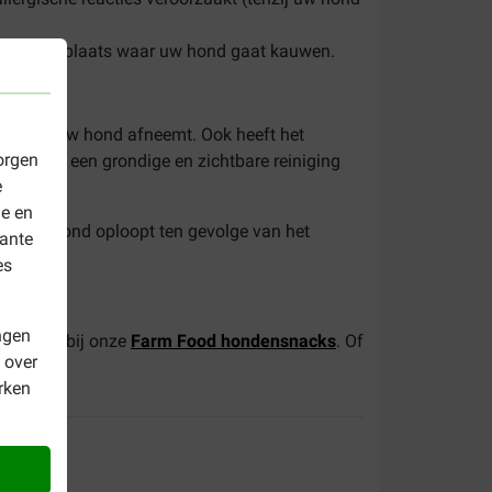
ekken op de plaats waar uw hond gaat kauwen.
den van uw hond afneemt. Ook heeft het
orgen
ond van een grondige en zichtbare reiniging
e
le en
l dat uw hond oploopt ten gevolge van het
vante
es
ngen
Kijk dan bij onze
Farm Food hondensnacks
. Of
 over
rken