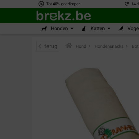
Tot 40% goedkoper
14 d
Honden
Katten
Vogel
terug
Hond
>
Hondensnacks
>
Bot