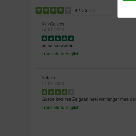
4.1
/
5
(
17
)
Kim Callens
14-07-2026
prima kauwbeen
Translate to English
Natalie
11-01-2023
Goede kwaliteit Ze gaan heel wat langer mee dan
Translate to English