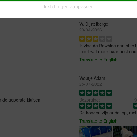
Instellingen aanpassen
W. Dijstelberge
29-04-2026
Ik vind de Rawhide dental rol
moet wat meer haar best doe
Translate to English
Woutje Adam
25-07-2022
 de geperste kluiven
Bezorging:
Kw
De honden zijn er dol op, rus
Translate to English