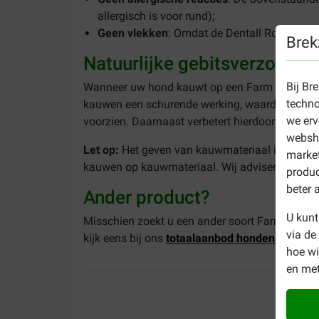
allergisch is voor rund);
Geen vlekken
: Omdat de Dentall Roll zo sch
Brek
Natuurlijke gebitsverzorging
Bij Br
Wanneer uw hond kauwt op een Farm Food Rawhid
techno
kauwen een schurende werking, waardoor uw hon
we erv
voorzien. Daarnaast verbetert hierdoor de ade
websho
Let op:
Het geven van kauwmateriaal is op eigen 
market
kauwen op kauwmateriaal. Wij adviseren u altijd
produc
beter 
Ander product?
U kunt
Misschien zoekt u een ander soort Farm Food R
via de
kijk eens bij ons
totaalaanbod hondensnacks
.
hoe w
en met