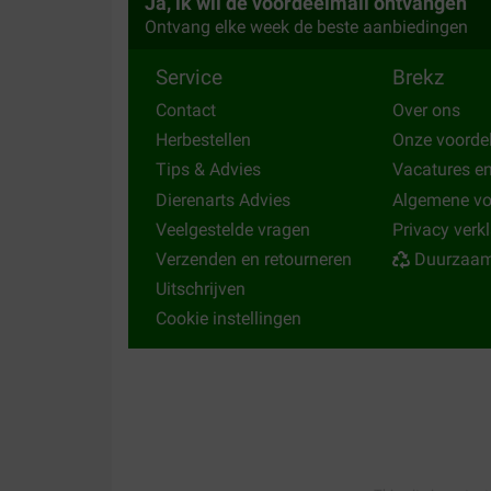
Ja, ik wil de voordeelmail ontvangen
Ik heb kauwbotten besteld, een grote en een klei
Ontvang elke week de beste aanbiedingen
binnen een uur op, de kleine zijn hard dus zou h
kijkt er niet naar.
Service
Brekz
Translate to English
Contact
Over ons
Herbestellen
Onze voorde
klant
28-09-2020
Tips & Advies
Vacatures e
Dierenarts Advies
Algemene v
Zeer goed product, onze honden zijn er gek op. V
Veelgestelde vragen
Privacy verk
Translate to English
Verzenden en retourneren
Duurzaam
Uitschrijven
Cookie instellingen