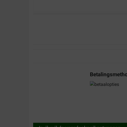
W Janssen
30-06-2022
Bezorging:
Kwaliteit:
Ontvangen wat ik heb besteld, duurde enkele da
Betalingsmeth
Translate to English
Bakker
07-04-2022
Bezorging:
Kwaliteit: