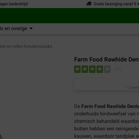
agen bedenktijd
Gratis bezorging vanaf € 
s en overige
ten en rollen hondensnacks
Farm Food Rawhide Dent
(
17
)
1-3 werk
De
Farm Food Rawhide Dental
onderhuids bindweefsel van ru
chemisch behandeld waardoor 
botten hebben een reinigende 
kauwen, waardoor tandplak 