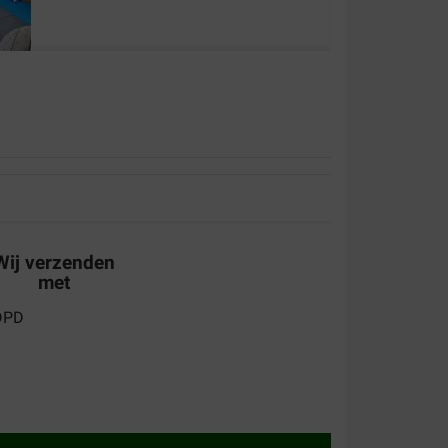
aliteit:
Waar voor uw geld:
liteit is prima en betrouwbaar, andere merken
ker merken we
Wij verzenden
met
ter dan verwacht waardoor ongeschikt voor mijn
gen aangeven