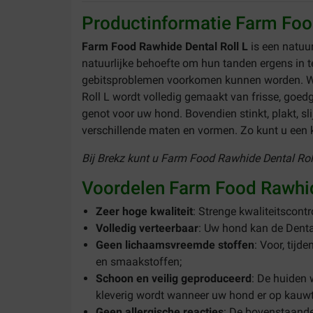
Productinformatie Farm Foo
Farm Food Rawhide Dental Roll L
is een natuu
natuurlijke behoefte om hun tanden ergens in t
gebitsproblemen voorkomen kunnen worden. Wo
Roll L wordt volledig gemaakt van frisse, goed
genot voor uw hond. Bovendien stinkt, plakt, sl
verschillende maten en vormen. Zo kunt u een k
Bij Brekz kunt u Farm Food Rawhide Dental Roll 
Voordelen Farm Food Rawhid
Zeer hoge kwaliteit
: Strenge kwaliteitscon
Volledig verteerbaar
: Uw hond kan de Dental
Geen lichaamsvreemde stoffen
: Voor, tijd
en smaakstoffen;
Schoon en veilig geproduceerd
: De huiden 
kleverig wordt wanneer uw hond er op kauwt
Geen allergische reacties
: De bovenstaande