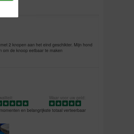
l met 2 knopen aan het eind geschikter. Mijn hond
n om de knoop eetbaar te maken
aliteit:
Waar voor uw geld:
tmomenten en belangrijkste totaal verteerbaar