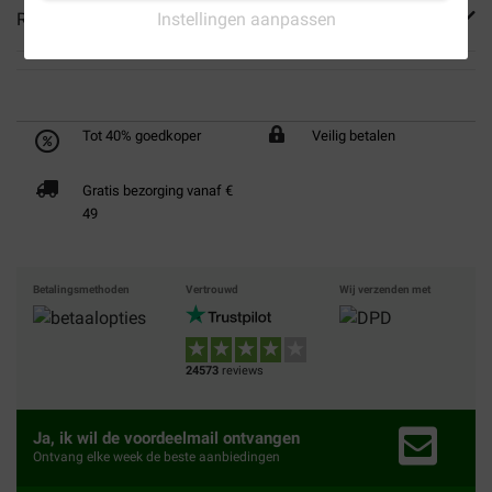
Instellingen aanpassen
Reviews
Tot 40% goedkoper
Veilig betalen
Gratis bezorging vanaf €
49
Betalingsmethoden
Vertrouwd
Wij verzenden met
24573
reviews
Ja, ik wil de voordeelmail ontvangen
Ontvang elke week de beste aanbiedingen