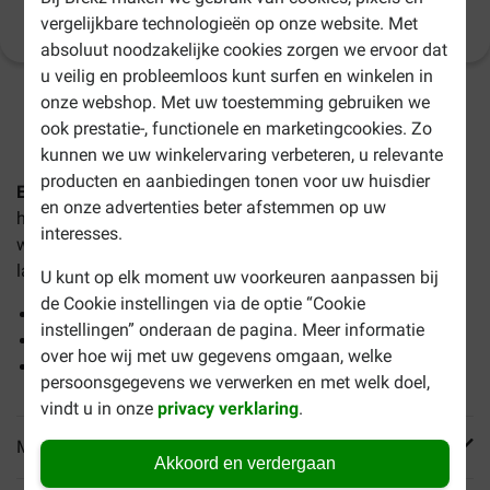
Productinformatie
vergelijkbare technologieën op onze website. Met
(
3
)
absoluut noodzakelijke cookies zorgen we ervoor dat
u veilig en probleemloos kunt surfen en winkelen in
onze webshop. Met uw toestemming gebruiken we
2-4 werkdagen levertijd, tenzij anders aangegeven
ook prestatie-, functionele en marketingcookies. Zo
kunnen we uw winkelervaring verbeteren, u relevante
producten en aanbiedingen tonen voor uw huisdier
Eukanuba Kitten met zalm graanvrij kattenvoer
is een
en onze advertenties beter afstemmen op uw
hoogwaardige, graanvrije voeding voor kittens vanaf 4
interesses.
weken tot 1 jaar oud. Tevens geschikt voor drachtige en
lacterende poezen.
U kunt op elk moment uw voorkeuren aanpassen bij
de Cookie instellingen via de optie “Cookie
Met overheerlijke zalm, kalkoen en kip
instellingen” onderaan de pagina. Meer informatie
Bevordert een goede hersenontwikkeling
over hoe wij met uw gegevens omgaan, welke
Ondersteunt de natuurlijke afweer en vitaliteit
persoonsgegevens we verwerken en met welk doel,
vindt u in onze
privacy verklaring
.
Meer informatie
Akkoord en verdergaan