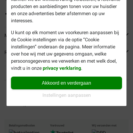
producten en aanbiedingen tonen voor uw huisdier
smaakstoffen.
en onze advertenties beter afstemmen op uw
Ondersteunt een gezonde vacht en huid.
interesses.
U kunt op elk moment uw voorkeuren aanpassen bij
Meer informatie
de Cookie instellingen via de optie “Cookie
instellingen” onderaan de pagina. Meer informatie
Reviews
over hoe wij met uw gegevens omgaan, welke
persoonsgegevens we verwerken en met welk doel,
vindt u in onze
privacy verklaring
.
Akkoord en verdergaan
Tot 40% goedkoper
Veilig betalen
Instellingen aanpassen
Gratis bezorging vanaf €
49
Betalingsmethoden
Vertrouwd
Wij verzenden met