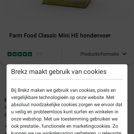
Farm Food Classic Mini HE hondenvoer
Productinformatie
(
39
)
Brekz maakt gebruik van cookies
1-3 werkdagen levertijd, tenzij anders aangegeven
Bij Brekz maken we gebruik van cookies, pixels en
vergelijkbare technologieën op onze website. Met
Farm Food HE Classic Mini hondenvoer
bevat
absoluut noodzakelijke cookies zorgen we ervoor dat
complete,energierijke, geperste hondenbrokken voor
u veilig en probleemloos kunt surfen en winkelen in
puppy's en volwassen honden van kleine rassen.
onze webshop. Met uw toestemming gebruiken we
ook prestatie-, functionele en marketingcookies. Zo
Kleine brok die makkelijk opgenomen wordt
kunnen we uw winkelervaring verbeteren, u relevante
Vrij van kunstmatige hulpstoffen en geur- en