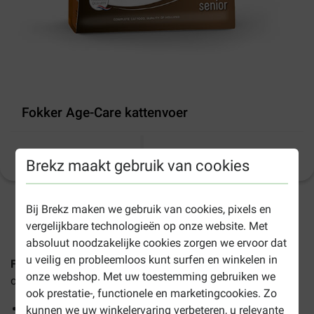
Fokker Age-Care kattenvoer
Productinformatie
(
2
)
Brekz maakt gebruik van cookies
Bij Brekz maken we gebruik van cookies, pixels en
1-3 werkdagen levertijd, tenzij anders aangegeven
vergelijkbare technologieën op onze website. Met
absoluut noodzakelijke cookies zorgen we ervoor dat
u veilig en probleemloos kunt surfen en winkelen in
Fokker Age-Care kattenvoer
is volledig kattenvoer voor
onze webshop. Met uw toestemming gebruiken we
oudere katten vanaf 8 jaar.
ook prestatie-, functionele en marketingcookies. Zo
Ondersteunt gezonde spijsvertering
kunnen we uw winkelervaring verbeteren, u relevante