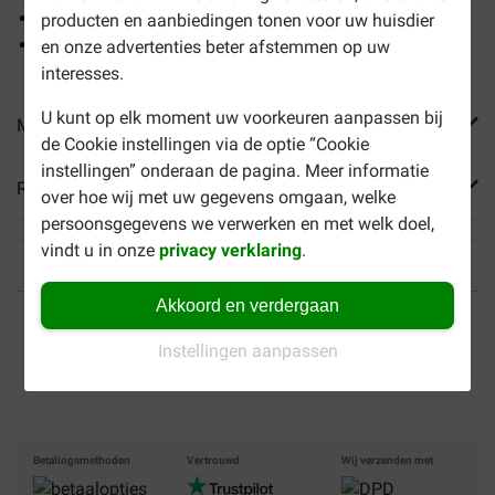
Helpt tandsteen voorkomen
producten en aanbiedingen tonen voor uw huisdier
Ondersteunt gezonde botten
en onze advertenties beter afstemmen op uw
interesses.
U kunt op elk moment uw voorkeuren aanpassen bij
Meer informatie
de Cookie instellingen via de optie “Cookie
instellingen” onderaan de pagina. Meer informatie
Reviews
over hoe wij met uw gegevens omgaan, welke
persoonsgegevens we verwerken en met welk doel,
vindt u in onze
privacy verklaring
.
Akkoord en verdergaan
Tot 40% goedkoper
Veilig betalen
Instellingen aanpassen
Gratis bezorging vanaf €
49
Betalingsmethoden
Vertrouwd
Wij verzenden met