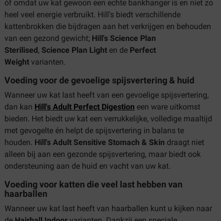
óf omdat uw kat gewoon een echte bankhanger is en niet zo
heel veel energie verbruikt. Hill's biedt verschillende
kattenbrokken die bijdragen aan het verkrijgen en behouden
van een gezond gewicht;
Hill's Science Plan
Sterilised
,
Science Plan Light
en
de
Perfect
Weight
varianten.
Voeding voor de gevoelige spijsvertering & huid
Wanneer uw kat last heeft van een gevoelige spijsvertering,
dan kan
Hill's Adult Perfect Digestion
een ware uitkomst
bieden. Het biedt uw kat een verrukkelijke, volledige maaltijd
met gevogelte én helpt de spijsvertering in balans te
houden.
Hill's Adult Sensitive Stomach & Skin
draagt niet
alleen bij aan een gezonde spijsvertering, maar biedt ook
ondersteuning aan de huid en vacht van uw kat.
Voeding voor katten die veel last hebben van
haarballen
Wanneer uw kat last heeft van haarballen kunt u kijken naar
de
Hairball Indoor
varianten. Dankzij een speciale