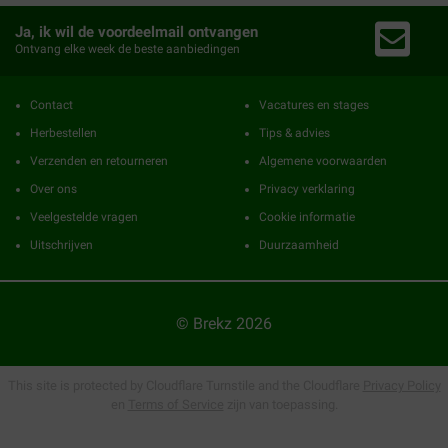
Ja, ik wil de voordeelmail ontvangen
Ontvang elke week de beste aanbiedingen
Contact
Vacatures en stages
Herbestellen
Tips & advies
Verzenden en retourneren
Algemene voorwaarden
Over ons
Privacy verklaring
Veelgestelde vragen
Cookie informatie
Uitschrijven
Duurzaamheid
© Brekz 2026
This site is protected by Cloudflare Turnstile and the Cloudflare
Privacy Policy
en
Terms of Service
zijn van toepassing.