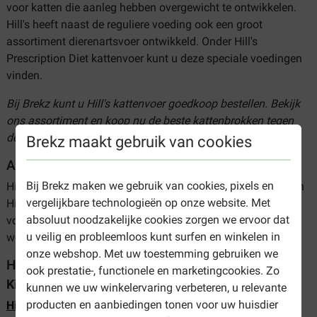
voor katten die aanleg hebben overgewicht te ontwikkelen.
Hill's heeft naast de reguliere voeding ook een groot
assortiment dierenartsvoer ontwikkeld. Onder Hill's
Prescription Diet kattenvoer kunt u deze speciale voedingen
vinden.
Bij Brekz kunt u Hill's kattenvoer goedkoop bestellen. Bekijk
ons assortiment en koop nu de beste kattenbrokken tegen
de scherpste prijzen. Makkelijk en snel online besteld!
Brekz maakt gebruik van cookies
Assortiment Hill's kattenvoer
Bij Brekz maken we gebruik van cookies, pixels en
Hieronder vindt u een overzicht van de verschillende soorten
vergelijkbare technologieën op onze website. Met
Hill’s Science Plan kattenvoer. Zo zijn er 'algemene'
absoluut noodzakelijke cookies zorgen we ervoor dat
voedingen per levensfasen, maar ook met specifieke
u veilig en probleemloos kunt surfen en winkelen in
werking.
onze webshop. Met uw toestemming gebruiken we
Hill's per levensfase
ook prestatie-, functionele en marketingcookies. Zo
Kitten
kunnen we uw winkelervaring verbeteren, u relevante
producten en aanbiedingen tonen voor uw huisdier
Hill's Kitten
is een voeding voor jonge katten tot 12