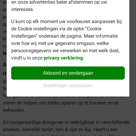
en onze advertenties beter afstemmen op uw
maanden. Dit voer bevat alle voedingsstoffen
interesses.
voor opgroeiende kittens én voor de drachtige of zogende
poes. Het ondersteunt het immuunsysteem, een gezonde
U kunt op elk moment uw voorkeuren aanpassen bij
spijsvertering en een gezond hart. Hill's Kitten kattenvoer is
de Cookie instellingen via de optie “Cookie
verkrijgbaar in de smaken kip en tonijn. Voor gesteriliseerde
instellingen” onderaan de pagina. Meer informatie
kittens is er
Hill's Sterilised
. Op zoek naar een graanvrije
over hoe wij met uw gegevens omgaan, welke
variant? Ook daar heeft Hill's aan gedacht met
Hill's Kitten
persoonsgegevens we verwerken en met welk doel,
No Grain
!
vindt u in onze
privacy verklaring
.
Adult
Akkoord en verdergaan
Hill's Science Plan Adult
is speciaal ontwikkeld om de
gezondheid van katten tussen de 1 en 6 jaar oud optimaal
Instellingen aanpassen
te ondersteunen. De kattenbrokken helpen onder andere het
hart gezond te houden, bevorderen een gezonde blaas en
nieren én helpen om sterke spieren op te bouwen en te
behouden.
Dit hoogwaardige droogvoer is verkrijgbaar in verschillende
smaken, namelijk tonijn, lam & rijst en kip. Heeft u een