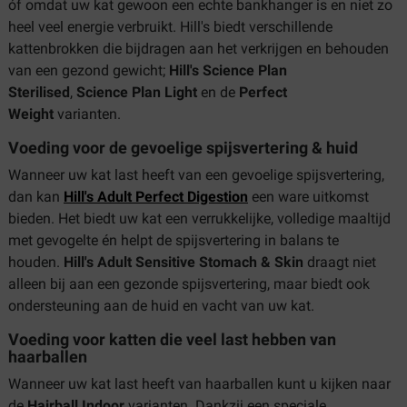
óf omdat uw kat gewoon een echte bankhanger is en niet zo
heel veel energie verbruikt. Hill's biedt verschillende
kattenbrokken die bijdragen aan het verkrijgen en behouden
van een gezond gewicht;
Hill's Science Plan
Sterilised
,
Science Plan Light
en
de
Perfect
Weight
varianten.
Voeding voor de gevoelige spijsvertering & huid
Wanneer uw kat last heeft van een gevoelige spijsvertering,
dan kan
Hill's Adult Perfect Digestion
een ware uitkomst
bieden. Het biedt uw kat een verrukkelijke, volledige maaltijd
met gevogelte én helpt de spijsvertering in balans te
houden.
Hill's Adult Sensitive Stomach & Skin
draagt niet
alleen bij aan een gezonde spijsvertering, maar biedt ook
ondersteuning aan de huid en vacht van uw kat.
Voeding voor katten die veel last hebben van
haarballen
Wanneer uw kat last heeft van haarballen kunt u kijken naar
de
Hairball Indoor
varianten. Dankzij een speciale