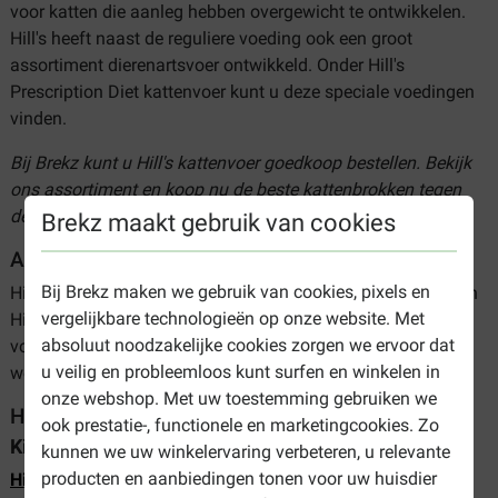
voor katten die aanleg hebben overgewicht te ontwikkelen.
Hill's heeft naast de reguliere voeding ook een groot
assortiment dierenartsvoer ontwikkeld. Onder Hill's
Prescription Diet kattenvoer kunt u deze speciale voedingen
vinden.
Bij Brekz kunt u Hill's kattenvoer goedkoop bestellen. Bekijk
ons assortiment en koop nu de beste kattenbrokken tegen
de scherpste prijzen. Makkelijk en snel online besteld!
Brekz maakt gebruik van cookies
Assortiment Hill's kattenvoer
Bij Brekz maken we gebruik van cookies, pixels en
Hieronder vindt u een overzicht van de verschillende soorten
vergelijkbare technologieën op onze website. Met
Hill’s Science Plan kattenvoer. Zo zijn er 'algemene'
absoluut noodzakelijke cookies zorgen we ervoor dat
voedingen per levensfasen, maar ook met specifieke
u veilig en probleemloos kunt surfen en winkelen in
werking.
onze webshop. Met uw toestemming gebruiken we
Hill's per levensfase
ook prestatie-, functionele en marketingcookies. Zo
Kitten
kunnen we uw winkelervaring verbeteren, u relevante
producten en aanbiedingen tonen voor uw huisdier
Hill's Kitten
is een voeding voor jonge katten tot 12