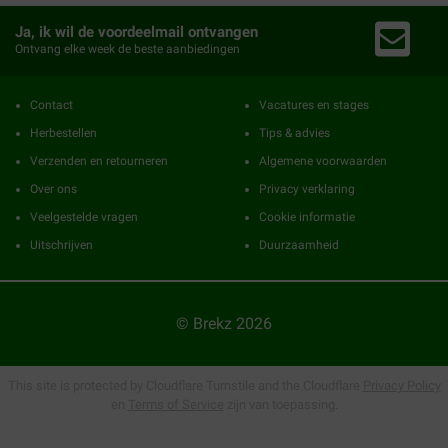
Ja, ik wil de voordeelmail ontvangen
Ontvang elke week de beste aanbiedingen
Contact
Vacatures en stages
Herbestellen
Tips & advies
Verzenden en retourneren
Algemene voorwaarden
Over ons
Privacy verklaring
Veelgestelde vragen
Cookie informatie
Uitschrijven
Duurzaamheid
© Brekz 2026
This site is protected by Cloudflare Turnstile and the Cloudflare
Privacy Policy
en
Terms of Service
zijn van toepassing.