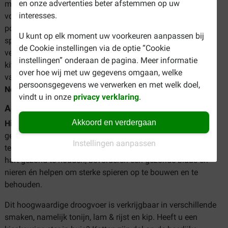
en onze advertenties beter afstemmen op uw
maanden. Dit voer bevat alle voedingsstoffen
interesses.
voor opgroeiende kittens én voor de drachtige of zogende
poes. Het ondersteunt het immuunsysteem, een gezonde
U kunt op elk moment uw voorkeuren aanpassen bij
spijsvertering en een gezond hart. Hill's Kitten kattenvoer is
de Cookie instellingen via de optie “Cookie
verkrijgbaar in de smaken kip en tonijn. Voor gesteriliseerde
instellingen” onderaan de pagina. Meer informatie
kittens is er
Hill's Sterilised
. Op zoek naar een graanvrije
over hoe wij met uw gegevens omgaan, welke
variant? Ook daar heeft Hill's aan gedacht met
Hill's Kitten
persoonsgegevens we verwerken en met welk doel,
No Grain
!
vindt u in onze
privacy verklaring
.
Adult
Akkoord en verdergaan
Hill's Science Plan Adult
is speciaal ontwikkeld om de
gezondheid van katten tussen de 1 en 6 jaar oud optimaal
Instellingen aanpassen
te ondersteunen. De kattenbrokken helpen onder andere het
hart gezond te houden, bevorderen een gezonde blaas en
nieren én helpen om sterke spieren op te bouwen en te
behouden.
Dit hoogwaardige droogvoer is verkrijgbaar in verschillende
smaken, namelijk tonijn, lam & rijst en kip. Heeft u een