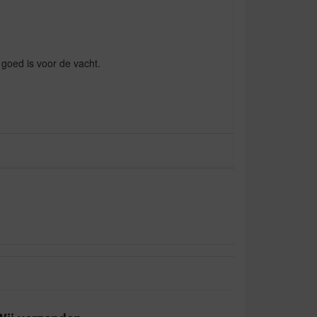
goed is voor de vacht.
aliteit:
Waar voor uw geld:
, goede prijs
oeck