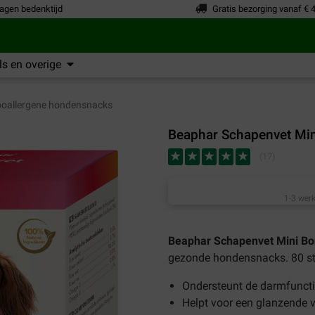
agen bedenktijd
Gratis bezorging vanaf € 
s en overige
oallergene hondensnacks
Beaphar Schapenvet Min
(
17
)
1-3 werk
Beaphar Schapenvet Mini Bo
gezonde hondensnacks. 80 st
Ondersteunt de darmfunct
Helpt voor een glanzende 