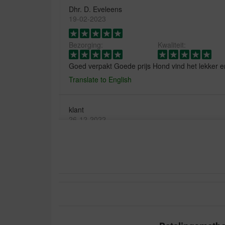
Dhr. D. Eveleens
19-02-2023
Bezorging:
Kwaliteit:
Goed verpakt Goede prijs Hond vind het lekker e
Translate to English
klant
26-12-2022
Bezorging:
Kwaliteit:
We geven onze honden al jaren iedere dag een
glimmen en zitten prachtig in hun vacht. En ze vi
Translate to English
L. Kooi