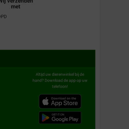
Wij verzenden
met
e tijd en zijn vacht glanst heel mooi.
aliteit:
Altijd uw dierenwinkel bij de
Waar voor uw geld:
hand? Download de app op uw
et heerlijk! Mooie toevoeging.
telefoon!