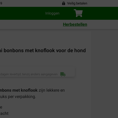
49
Veilig betalen
Inloggen
Herbestellen
i bonbons met knoflook voor de hond
dagen levertijd, tenzij anders aangegeven
nbons met knoflook
zijn lekkere en
uks per verpakking.
ie
vacht