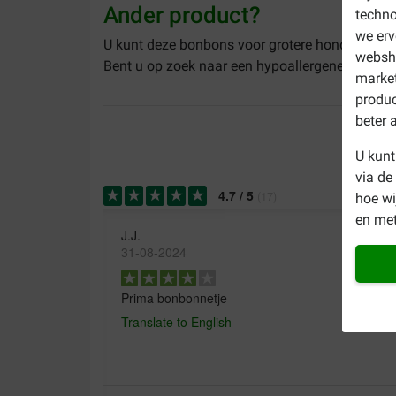
Ander product?
techno
we erv
U kunt deze bonbons voor grotere honden ook 
websho
Bent u op zoek naar een hypoallergene honden
market
produc
beter 
U kunt
via de
4.7
/
5
(
17
)
hoe w
en met
J.J.
31-08-2024
Prima bonbonnetje
Translate to English