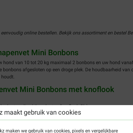
n eenvoudig online bestellen. Bekijk ons assortiment en bestel
hapenvet Mini Bonbons
w hond van 10 tot 20 kg maximaal 2 bonbons en uw hond vanaf 
de bonbons afgesloten op een droge plek. De houdbaarheid van 
 houdt.
envet Mini Bonbons met knoflook
%), plantaardige bijproducten (knoflook 5%)
z maakt gebruik van cookies
(96,3%), ruwe as (0,3%), omega-3-vetzuren (0,8%), omega-6-vetzur
ekz maken we gebruik van cookies, pixels en vergelijkbare