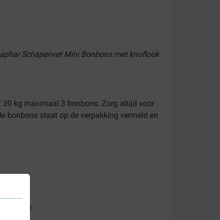
 Beaphar Schapenvet Mini Bonbons met knoflook
20 kg maximaal 3 bonbons. Zorg altijd voor
de bonbons staat op de verpakking vermeld en
en (1,7%).