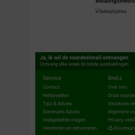
Betalingsmeth
03-06-2022
Bezorging:
Kwaliteit:
Geef t al jaren
Translate to English
J. E.
Ja, ik wil de voordeelmail ontvangen
12-04-2022
Ontvang elke week de beste aanbiedingen
Service
Brekz
Bezorging:
Kwaliteit:
Contact
Over ons
Prima product
Herbestellen
Onze voorde
Translate to English
Tips & Advies
Vacatures e
Dierenarts Advies
Algemene v
Veelgestelde vragen
Privacy verk
Verzenden en retourneren
Duurzaam