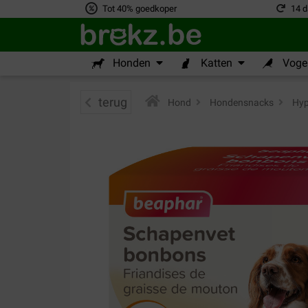
Tot 40% goedkoper
14 d
Honden
Katten
Vogel
terug
Hond
>
Hondensnacks
>
Hyp