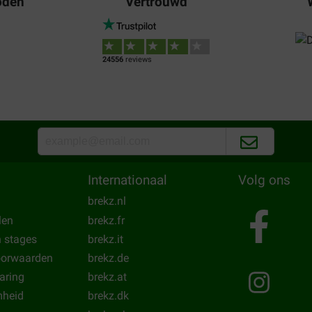
oden
Vertrouwd
29-05-2022
Waar voor uw geld:
Onze Chevy krijgt deze al enig
Translate to English
24556
reviews
Mw. Marjon Essers
02-04-2022
Internationaal
Volg ons
Waar voor uw geld:
Bezorging:
Kw
brekz.nl
Fijn product, honden vinden h
len
brekz.fr
Translate to English
n stages
brekz.it
oorwaarden
brekz.de
laring
brekz.at
heid
brekz.dk