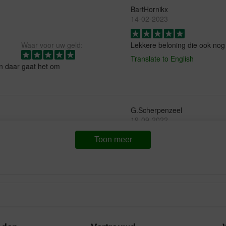
BartHornikx
14-02-2023
Waar voor uw geld:
Lekkere beloning die ook nog 
Translate to English
n daar gaat het om
G.Scherpenzeel
19-09-2022
Toon meer
Waar voor uw geld:
Bezorging:
Kw
 schapenvetbonbon. Ze
Mooie maat voor beide honden
nden het lekker.
Translate to English
Mevrouw Sylvie Van Puyenbr