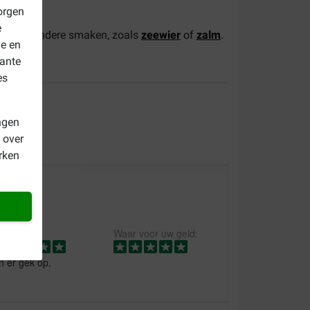
orgen
e
 van de andere smaken, zoals
zeewier
of
zalm
.
le en
cks.
vante
es
ngen
 over
rken
aliteit:
Waar voor uw geld:
n er gek op.