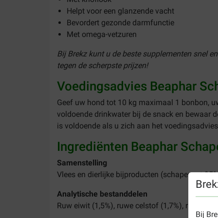
Helpt voor een glanzende vacht
Bevordert gezonde darmfunctie
Met omega-vetzuren
Bij Brekz kunt u de beste supplementen snel e
tegen de scherpste prijzen!
Voedingsadvies Beaphar Sc
Geef uw hond tot 10 kg maximaal 1 bonbon, u
voldoende drinkwater bij de snack en bewaar 
is voldoende als u zich aan het voedingsadvies
Ingrediënten Beaphar Schap
Samenstelling
Vlees en dierlijke bijproducten (schapenvet 95
Brek
Analytische bestanddelen
Ruw eiwit (1,5%), ruwe celstof (1,7%), ruw vet 
Bij Br