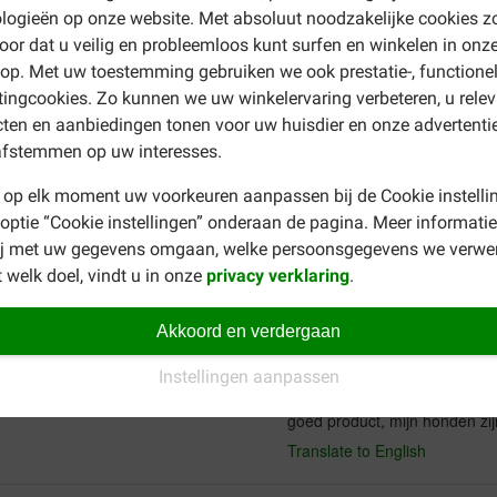
logieën op onze website. Met absoluut noodzakelijke cookies z
oor dat u veilig en probleemloos kunt surfen en winkelen in onz
in de
grote variant met knoflooksmaak
kopen. Of u bestelt een
p. Met uw toestemming gebruiken we ook prestatie-, functione
snack? Bekijk dan ons gehele aanbod
hypoallergene hondensna
ingcookies. Zo kunnen we uw winkelervaring verbeteren, u rele
ten en aanbiedingen tonen voor uw huisdier en onze advertenti
afstemmen op uw interesses.
 op elk moment uw voorkeuren aanpassen bij de Cookie instelli
 optie “Cookie instellingen” onderaan de pagina. Meer informatie
ij met uw gegevens omgaan, welke persoonsgegevens we verwe
 welk doel, vindt u in onze
privacy verklaring
.
Vroukje Menger
13-07-2023
Akkoord en verdergaan
Bezorging:
Kw
Instellingen aanpassen
goed product, mijn honden zij
Translate to English