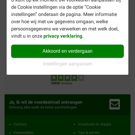
de Cookie instellingen via de optie “Cookie
instellingen” onderaan de pagina. Meer informatie
Tot 40% goedkoper
Veilig betalen
over hoe wij met uw gegevens omgaan, welke
persoonsgegevens we verwerken en met welk doel,
Gratis bezorging vanaf €
vindt u in onze
privacy verklaring
.
49
Akkoord en verdergaan
Betalingsmethoden
Vertrouwd
Wij verzenden met
Instellingen aanpassen
24550
reviews
Ja, ik wil de voordeelmail ontvangen
Ontvang elke week de beste aanbiedingen
Contact
Vacatures en stages
Herbestellen
Tips & advies