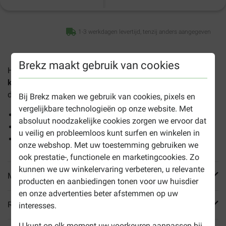
1-3 werkdagen levertijd, tenzij anders aangegeven
Brekz maakt gebruik van cookies
Het
Cat Mate 221 Large Cat Flap
kattenluik
is een robuust kattenluik voor in wanden en
deuren en is speciaal geschikt voor grote katten.
Bij Brekz maken we gebruik van cookies, pixels en
vergelijkbare technologieën op onze website. Met
Beschikt over 4 toegangsinstellingen
absoluut noodzakelijke cookies zorgen we ervoor dat
Voor deuren tot 50mm dik
u veilig en probleemloos kunt surfen en winkelen in
Magnetische sluiting
onze webshop. Met uw toestemming gebruiken we
ook prestatie-, functionele en marketingcookies. Zo
kunnen we uw winkelervaring verbeteren, u relevante
Meer informatie
producten en aanbiedingen tonen voor uw huisdier
en onze advertenties beter afstemmen op uw
Reviews
interesses.
U kunt op elk moment uw voorkeuren aanpassen bij