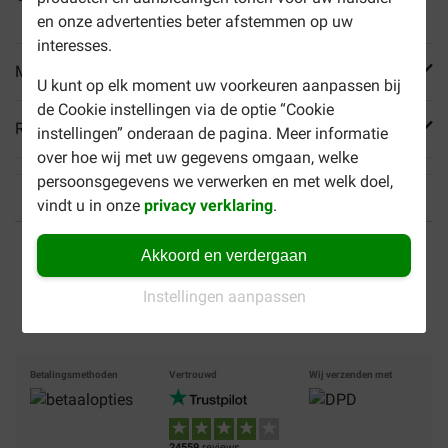
en onze advertenties beter afstemmen op uw
interesses.
Meer informatie
U kunt op elk moment uw voorkeuren aanpassen bij
de Cookie instellingen via de optie “Cookie
Reviews
instellingen” onderaan de pagina. Meer informatie
over hoe wij met uw gegevens omgaan, welke
persoonsgegevens we verwerken en met welk doel,
vindt u in onze
privacy verklaring
.
Tot 40% goedkoper
Veilig betalen
Akkoord en verdergaan
Gratis bezorging vanaf €
Instellingen aanpassen
49
Betalingsmethoden
Vertrouwd
Wij verzenden met
24559
reviews