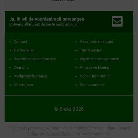
Ja, ik wil de voordeelmail ontvangen
Ontvang elke week de beste aanbiedingen
Contact
Vacatures en stages
Herbestellen
Tips & advies
Verzenden en retourneren
Algemene voorwaarden
Over ons
Privacy verklaring
Veelgestelde vragen
Cookie informatie
Uitschrijven
Duurzaamheid
© Brekz 2026
This site is protected by Cloudflare Turnstile and the Cloudflare
Privacy
Policy
en
Terms of Service
zijn van toepassing.