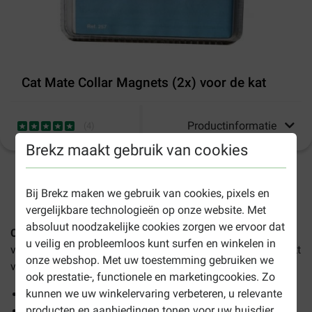
Cat Mate Collar Magnets (2x) voor de kat
Productinformatie
(
4
)
Brekz maakt gebruik van cookies
1-3 werkdagen levertijd, tenzij anders aangegeven
Bij Brekz maken we gebruik van cookies, pixels en
vergelijkbare technologieën op onze website. Met
absoluut noodzakelijke cookies zorgen we ervoor dat
Cat Mate Collar Magnets (2x) voor de kat
zijn magneetjes
u veilig en probleemloos kunt surfen en winkelen in
voor aan de halsband van uw kat (of hond) en zijn geschikt
onze webshop. Met uw toestemming gebruiken we
voor diverse Cat Mate elektromagnetische kattenluiken.
ook prestatie-, functionele en marketingcookies. Zo
kunnen we uw winkelervaring verbeteren, u relevante
Geschikt voor diverse Cat Mate kattenluiken
producten en aanbiedingen tonen voor uw huisdier
2 magneetjes in 1 verpakking