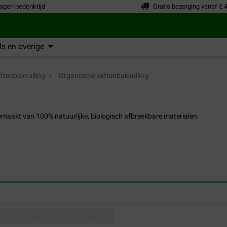
agen bedenktijd
Gratis bezorging vanaf € 
s en overige
ttenbakvulling
>
Organische kattenbakvulling
emaakt van 100% natuurlijke, biologisch afbreekbare materialen