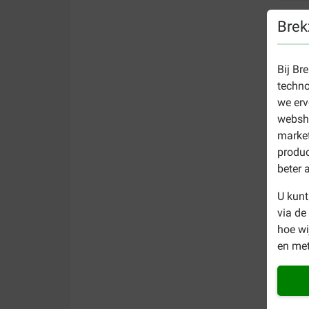
Brek
Bij Br
techno
we erv
websho
market
produc
beter 
U kunt
via de
hoe w
en met