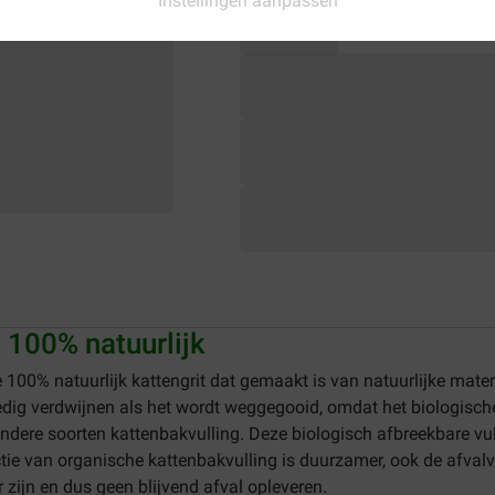
Instellingen aanpassen
 100% natuurlijk
100% natuurlijk kattengrit dat gemaakt is van natuurlijke materia
lledig verdwijnen als het wordt weggegooid, omdat het biologisch
n andere soorten kattenbakvulling. Deze biologisch afbreekbare v
tie van organische kattenbakvulling is duurzamer, ook de afval
 zijn en dus geen blijvend afval opleveren.