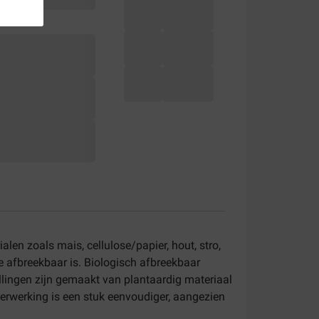
len zoals mais, cellulose/papier, hout, stro,
e afbreekbaar is. Biologisch afbreekbaar
ullingen zijn gemaakt van plantaardig materiaal
verwerking is een stuk eenvoudiger, aangezien