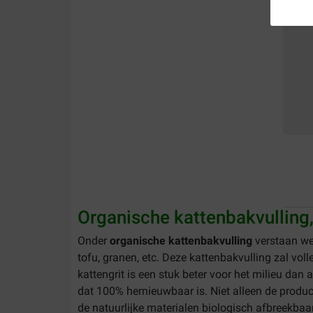
Organische kattenbakvulling,
Onder
organische kattenbakvulling
verstaan we 
tofu, granen, etc. Deze kattenbakvulling zal vo
kattengrit is een stuk beter voor het milieu da
dat 100% hernieuwbaar is. Niet alleen de produc
de natuurlijke materialen biologisch afbreekbaar