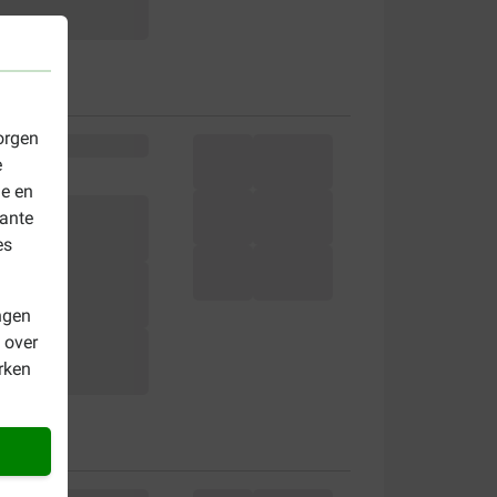
orgen
e
le en
vante
es
ngen
 over
rken