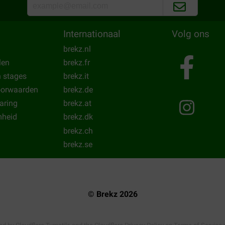
at duurder, maar je doet er
Fijn zand .. wij hebben sphynxe
goed en spoelen dit door de 
Internationaal
Volg ons
Translate to English
brekz.nl
len
brekz.fr
n stages
brekz.it
oorwaarden
brekz.de
laring
brekz.at
heid
brekz.dk
brekz.ch
brekz.se
© Brekz 2026