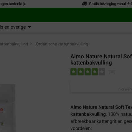
agen bedenktijd
Gratis bezorging vanaf € 
s en overige
attenbakvulling
>
Organische kattenbakvulling
Almo Nature Natural Sof
kattenbakvulling
(
30
)
1-3 werk
Almo Nature Natural Soft Tex
kattenbakvulling
,
100% natuurl
afbreekbaar kattengrit en ges
voordelen: