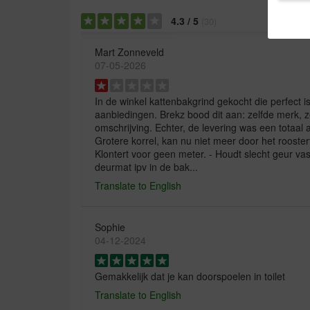
4.3
/
5
(
30
)
Mart Zonneveld
07-05-2026
In de winkel kattenbakgrind gekocht die perfect i
aanbiedingen. Brekz bood dit aan: zelfde merk, ze
omschrijving. Echter, de levering was een totaal 
Grotere korrel, kan nu niet meer door het rooster
Klontert voor geen meter. - Houdt slecht geur vas
deurmat ipv in de bak...
Translate to English
Sophie
04-12-2024
Gemakkelijk dat je kan doorspoelen in toilet
Translate to English