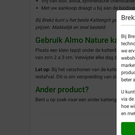
Vrij van stof, silica, synthetische chemicaliën
Met uw aankoop draagt u bij aan de biodive
Brek
Bij Brekz kunt u het beste Kattengrit goedkoop
prijzen. Makkelijk en snel besteld.
Bij Br
Gebruik Almo Nature katten
techno
Plaats een klein tapijt onder de kattenbak om v
we erv
van zo'n 2 a 3 cm. Verwijder elke dag de klont
websho
market
Let op:
Bij het verschonen van de kattenbak ma
produc
restafval. Dit is om verspreiding van ziektes t
beter 
Ander product?
U kunt
via de
Bent u op zoek naar een ander kattengrit, bijv
hoe w
en met