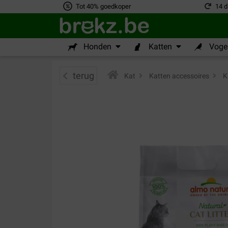
Tot 40% goedkoper
14 d
Honden
Katten
Vogel
terug
Kat
>
Katten accessoires
>
K