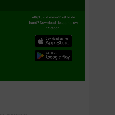
n, blijft niet plakken aan de pootjes, klontert
wc
Altijd uw dierenwinkel bij de
hand? Download de app op uw
telefoon!