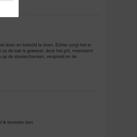
oet doen en beloofd te doen. Echter zorgt het er
t op de bak is geweest, deze het grit, meeneemt
 op de stoelen/banken, verspreid en de
of ik tevreden ben