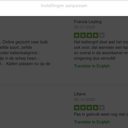
Instellingen aanpassen
Francis Leyting
06-07-2025
s. Online gezocht naar bulk
Het kattengrit doet wat het m
lfde soort, zelfde
ook voor, dat wanneer een ka
ander kattenbakgrind: -
en overal in de woonkamer en
tje in de schep heen. -
omgeving dus vervuild!
t. - Katten plassen nu op de
Translate to English
Liliane
26-12-2023
Pas in gebruik weet nog niet 
Translate to English