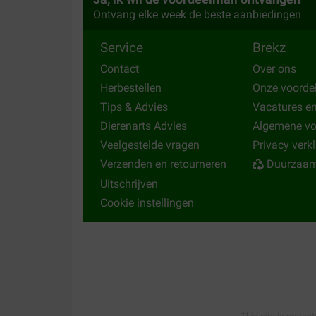
Ontvang elke week de beste aanbiedingen
Bestelling keurig op tijd geleverd. En dit grit is w
heel lang mee. Super!
Service
Brekz
Translate to English
Contact
Over ons
Herbestellen
Onze voorde
Tips & Advies
Vacatures e
Dierenarts Advies
Algemene v
Veelgestelde vragen
Privacy verk
Verzenden en retourneren
Duurzaam
Uitschrijven
Cookie instellingen