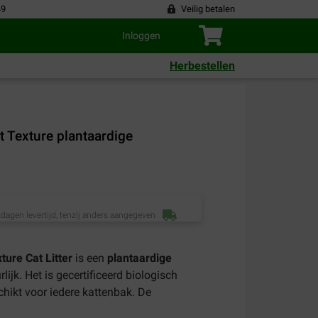
49
Veilig betalen
Inloggen
Herbestellen
t Texture plantaardige
dagen levertijd, tenzij anders aangegeven
ture Cat Litter
is een
plantaardige
ijk. Het is gecertificeerd biologisch
chikt voor iedere kattenbak. De