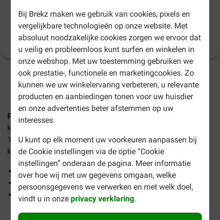
Prins Fit Selection Mix kattenvoer
Bij Brekz maken we gebruik van cookies, pixels en
vergelijkbare technologieën op onze website. Met
absoluut noodzakelijke cookies zorgen we ervoor dat
Productinformatie
(
9
)
u veilig en probleemloos kunt surfen en winkelen in
onze webshop. Met uw toestemming gebruiken we
ook prestatie-, functionele en marketingcookies. Zo
1-3 werkdagen levertijd, tenzij anders aangegeven
kunnen we uw winkelervaring verbeteren, u relevante
producten en aanbiedingen tonen voor uw huisdier
en onze advertenties beter afstemmen op uw
Prins Fit Selection Mix kattenvoer
is een volledige,
interesses.
krokante, smakelijke voeding voor volwassen katten vanaf
U kunt op elk moment uw voorkeuren aanpassen bij
1 jaar oud. In het bijzonder geschikt voor verschillende
de Cookie instellingen via de optie “Cookie
katten in één huis. 100% natuurlijk.
instellingen” onderaan de pagina. Meer informatie
Rijk aan eiwitten uit gevogelte
over hoe wij met uw gegevens omgaan, welke
Bevordert evenwichtige darmflora en goede vertering
persoonsgegevens we verwerken en met welk doel,
Alleen ingrediënten van de hoogste kwaliteit
vindt u in onze
privacy verklaring
.