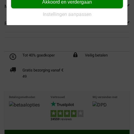
Akkoord en verdergaan
Meer informatie
Instellingen aanpassen
Reviews
Tot 40% goedkoper
Veilig betalen
Gratis bezorging vanaf €
49
Betalingsmethoden
Vertrouwd
Wij verzenden met
24559
reviews