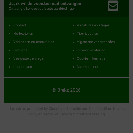
Ja, ik wil de voordeelmail ontvangen
Ontvang elke week de beste aanbiedingen
Contact
Vacatures en stages
Herbestellen
Tips & advies
Verzenden en retourneren
Algemene voorwaarden
Over ons
Privacy verklaring
Veelgestelde vragen
Cookie informatie
Uitschrijven
Duurzaamheid
© Brekz 2026
This site is protected by Cloudflare Turnstile and the Cloudflare
Privacy
Policy
en
Terms of Service
zijn van toepassing.