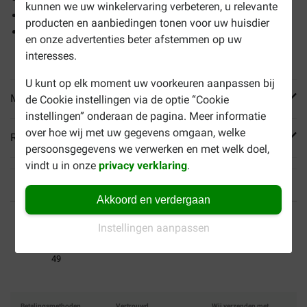
kunnen we uw winkelervaring verbeteren, u relevante
De natuurlijke afweer en spijsvertering
producten en aanbiedingen tonen voor uw huisdier
Combineer met
Royal Canin Kitten natvoer in gravy
; dit
en onze advertenties beter afstemmen op uw
kunt u hierboven
apart
bij bestellen.
interesses.
U kunt op elk moment uw voorkeuren aanpassen bij
Meer informatie
de Cookie instellingen via de optie “Cookie
instellingen” onderaan de pagina. Meer informatie
over hoe wij met uw gegevens omgaan, welke
Reviews
persoonsgegevens we verwerken en met welk doel,
vindt u in onze
privacy verklaring
.
Akkoord en verdergaan
Tot 40% goedkoper
Veilig betalen
Instellingen aanpassen
Gratis bezorging vanaf €
49
Betalingsmethoden
Vertrouwd
Wij verzenden met