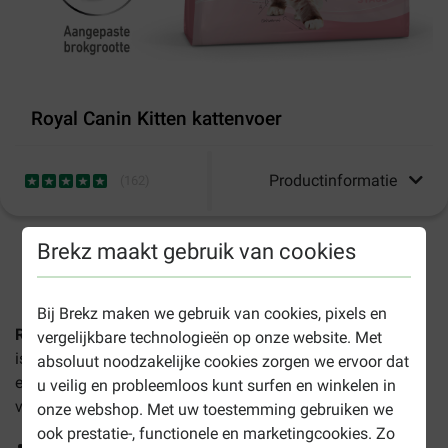
Royal Canin Kitten kattenvoer
Productinformatie
(
162
)
Brekz maakt gebruik van cookies
1-3 werkdagen levertijd, tenzij anders aangegeven
Bij Brekz maken we gebruik van cookies, pixels en
Royal Canin Kitten kattenvoer
is een volledige voeding en
vergelijkbare technologieën op onze website. Met
is geschikt voor kittens van 4 tot 12 maanden en drachtige
absoluut noodzakelijke cookies zorgen we ervoor dat
en zogende poezen. Deze voeding kunt u uw kitten
u veilig en probleemloos kunt surfen en winkelen in
voorschotelen ter bevordering van:
onze webshop. Met uw toestemming gebruiken we
ook prestatie-, functionele en marketingcookies. Zo
Een gezonde groei