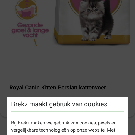
Royal Canin Kitten Persian kattenvoer
Brekz maakt gebruik van cookies
Productinformatie
(
16
)
Bij Brekz maken we gebruik van cookies, pixels en
vergelijkbare technologieën op onze website. Met
1-3 werkdagen levertijd, tenzij anders aangegeven