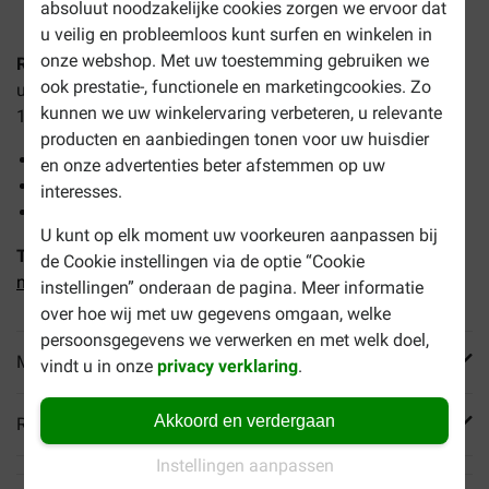
absoluut noodzakelijke cookies zorgen we ervoor dat
u veilig en probleemloos kunt surfen en winkelen in
onze webshop. Met uw toestemming gebruiken we
Royal Canin Kitten Persian kattenvoer
is een volledige en
ook prestatie-, functionele en marketingcookies. Zo
uitgebalanceerde voeding voor Perzische katten van 4 tot
kunnen we uw winkelervaring verbeteren, u relevante
12 maanden. De voordelen:
producten en aanbiedingen tonen voor uw huisdier
Voor een mooie glanzende vacht
en onze advertenties beter afstemmen op uw
Ondersteunt de spijsvertering
interesses.
Ondersteunt de natuurlijke afweer
U kunt op elk moment uw voorkeuren aanpassen bij
Tip:
Combineer dit droogvoer met o.a.
Royal Canin Kitten
de Cookie instellingen via de optie “Cookie
natvoer in gravy (85 g)
instellingen” onderaan de pagina. Meer informatie
over hoe wij met uw gegevens omgaan, welke
persoonsgegevens we verwerken en met welk doel,
Meer informatie
vindt u in onze
privacy verklaring
.
Akkoord en verdergaan
Reviews
Instellingen aanpassen