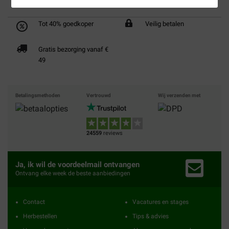
Tot 40% goedkoper
Veilig betalen
Gratis bezorging vanaf €
49
Betalingsmethoden
Vertrouwd
Wij verzenden met
24559
reviews
Ja, ik wil de voordeelmail ontvangen
Ontvang elke week de beste aanbiedingen
Contact
Vacatures en stages
Herbestellen
Tips & advies