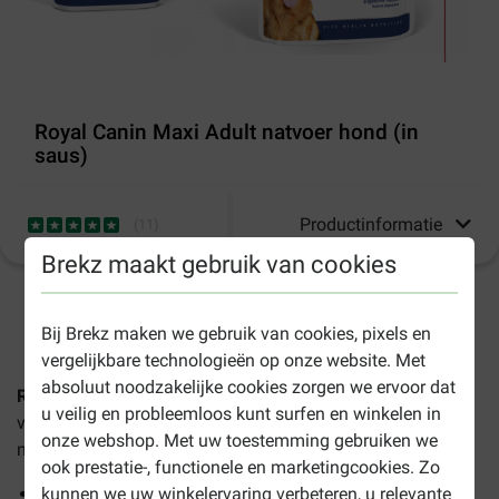
Royal Canin Maxi Adult natvoer hond (in
saus)
Productinformatie
(
11
)
Brekz maakt gebruik van cookies
1-3 werkdagen levertijd, tenzij anders aangegeven
Bij Brekz maken we gebruik van cookies, pixels en
vergelijkbare technologieën op onze website. Met
absoluut noodzakelijke cookies zorgen we ervoor dat
Royal Canin Maxi Adult natvoer
is geschikt voor grote
u veilig en probleemloos kunt surfen en winkelen in
volwassen honden tussen de 15 maanden en 8 jaar oud,
onze webshop. Met uw toestemming gebruiken we
met een gewicht tussen de 26 en 44 kilogram.
ook prestatie-, functionele en marketingcookies. Zo
Hoge verteerbaarheid
kunnen we uw winkelervaring verbeteren, u relevante