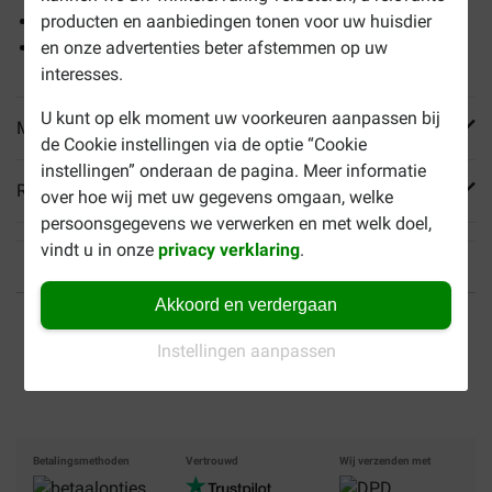
Ondersteuning van botten en gewrichten
producten en aanbiedingen tonen voor uw huisdier
Verrijkt met de Omega 3 vetzuren, EPA-DHA
en onze advertenties beter afstemmen op uw
interesses.
U kunt op elk moment uw voorkeuren aanpassen bij
Meer informatie
de Cookie instellingen via de optie “Cookie
instellingen” onderaan de pagina. Meer informatie
Reviews
over hoe wij met uw gegevens omgaan, welke
persoonsgegevens we verwerken en met welk doel,
vindt u in onze
privacy verklaring
.
Akkoord en verdergaan
Tot 40% goedkoper
Veilig betalen
Instellingen aanpassen
Gratis bezorging vanaf €
49
Betalingsmethoden
Vertrouwd
Wij verzenden met