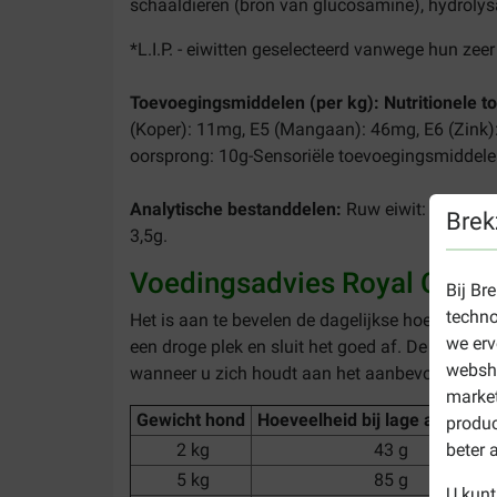
schaaldieren (bron van glucosamine), hydrolys
*L.I.P. - eiwitten geselecteerd vanwege hun zee
Toevoegingsmiddelen (per kg): Nutritionele 
(Koper): 11mg, E5 (Mangaan): 46mg, E6 (Zink)
oorsprong: 10g-Sensoriële toevoegingsmiddele
Analytische bestanddelen:
Ruw eiwit: 28,0% - R
Brek
3,5g.
Voedingsadvies Royal Canin
Bij Br
techno
Het is aan te bevelen de dagelijkse hoeveelheid
we erv
een droge plek en sluit het goed af. De houdb
websho
wanneer u zich houdt aan het aanbevolen gebr
market
Gewicht hond
Hoeveelheid bij lage activiteit
produc
beter 
2 kg
43 g
5 kg
85 g
U kunt