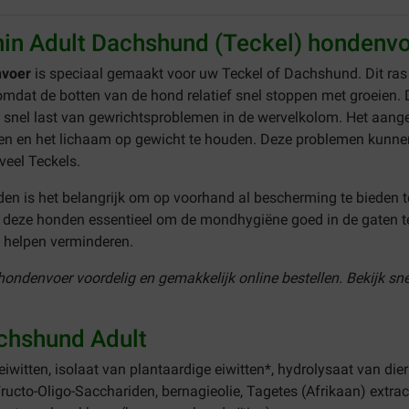
nin Adult Dachshund (Teckel) hondenv
nvoer
is speciaal gemaakt voor uw Teckel of Dachshund. Dit ras 
omdat de botten van de hond relatief snel stoppen met groeien. 
snel last van gewrichtsproblemen in de wervelkolom. Het aangep
en en het lichaam op gewicht te houden. Deze problemen kunnen
veel Teckels.
en is het belangrijk om op voorhand al bescherming te bieden 
j deze honden essentieel om de mondhygiëne goed in de gaten t
n helpen verminderen.
ondenvoer voordelig en gemakkelijk online bestellen. Bekijk sn
achshund Adult
iwitten, isolaat van plantaardige eiwitten*, hydrolysaat van dierli
, Fructo-Oligo-Sacchariden, bernagieolie, Tagetes (Afrikaan) extra