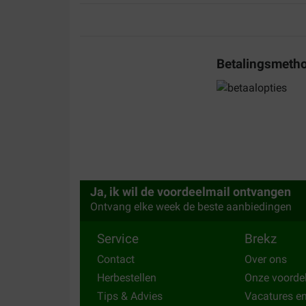
Het is goed voor d hond
Translate to English
Betalingsmeth
CECILIA MARTENS
20-06-2025
Ben zeer tevreden over deze hondenbrokken voor 
graag...
Translate to English
Ja, ik wil de voordeelmail ontvangen
Ontvang elke week de beste aanbiedingen
Service
Brekz
Contact
Over ons
Herbestellen
Onze voorde
Tips & Advies
Vacatures e