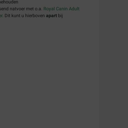
 behouden
send natvoer met o.a.
Royal Canin Adult
er
.
Dit kunt u hierboven
apart
bij