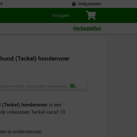
49
Veilig betalen
Inloggen
Herbestellen
shund (Teckel) hondenvoer
dagen levertijd, tenzij anders aangegeven
d (Teckel) hondenvoer
is een
 de volwassen Teckel vanaf 10
ten te ondersteunen