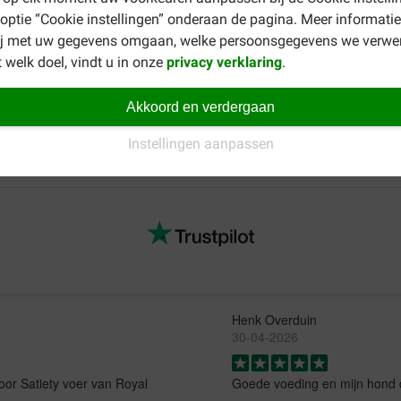
140 g
159 g
 optie “Cookie instellingen” onderaan de pagina. Meer informatie
166 g
188 g
ij met uw gegevens omgaan, welke persoonsgegevens we verwe
 welk doel, vindt u in onze
privacy verklaring
.
Akkoord en verdergaan
ook eenvoudig een bijpassende natvoeding aan uw bestelling toev
Instellingen aanpassen
in Adult Dachshund natvoer
. Voor algemene droogvoedingen ku
Henk Overduin
30-04-2026
voor Satiety voer van Royal
Goede voeding en mijn hond d