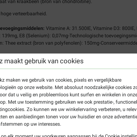
aat van kraakbeen (bron van chondroïtine).
r hoge verteerbaarheid.
toevoegingsmiddelen:
Vitamine A: 31.500IE, Vitamine D3: 800IE, 
: 139mg, E8 (Selenium): 0,07mg-Technologische toevoegingsmidd
n: Thee extract (bron van polyfenolen): 150mg-Conserveermidde
uw vet: 14,0% - Ruwe as: 6,4% - Ruwe celstof: 2,9% - Per kg: Calc
z maakt gebruik van cookies
 Adult Dachshund
ekz maken we gebruik van cookies, pixels en vergelijkbare
logieën op onze website. Met absoluut noodzakelijke cookies z
 over minstens 2 maaltijden te verdelen. Zorg altijd voor voldoen
oor dat u veilig en probleemloos kunt surfen en winkelen in onz
aarheid van Royal Canin Dachshund Adult hondenvoer staat op d
p. Met uw toestemming gebruiken we ook prestatie-, functione
uik.
ingcookies. Zo kunnen we uw winkelervaring verbeteren, u rele
 (g)
Hoeveelheid bij normale activiteit (g)
Hoeveelheid bij hoge
ten en aanbiedingen tonen voor uw huisdier en onze advertenti
afstemmen op uw interesses.
50 g
56 g
99 g
112 g
 op elk moment uw voorkeuren aanpassen bij de Cookie instelli