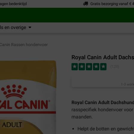
agen bedenktijd
Gratis bezorging vanaf € 
s en overige
Canin Rassen hondenvoer
Royal Canin Adult Dach
(
128
)
1-3 werk
Royal Canin Adult Dachshun
rasspecifiek hondenvoer voor
maanden.
Helpt de botten en gewrich