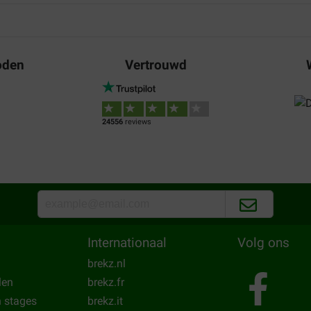
De hond gaat er goed op!
Translate to English
oden
Vertrouwd
Kees Avé
17-05-2025
mijn Teckel. Hij eet ze
Prima !!! Voor herhaling vatba
24556
reviews
Translate to English
Internationaal
Volg ons
brekz.nl
len
brekz.fr
n stages
brekz.it