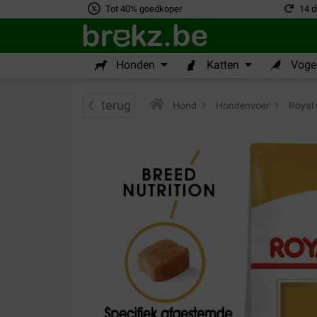
Tot 40% goedkoper
14 d
Honden
Katten
Vogel
terug
Hond
>
Hondenvoer
>
Royal 