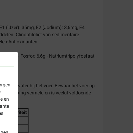
E1 (IJzer): 35mg, E2 (Jodium): 3,6mg, E4
elen: Clinoptiloliet van sedimentaire
len-Antioxidanten.
ium: 8g - Fosfor: 6,6g - Natriumtripolyfosfaat:
orgen
de drinkwater bij het voer. Bewaar het voer op
e
e verpakking vermeld en is veelal voldoende
le en
vante
re activiteit
es
ngen