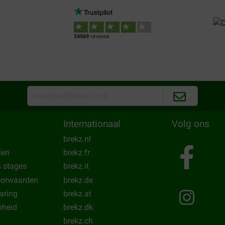
Mari Barneveld-Sanchez Mor
04-01-2021
24569
reviews
ent. Van het product zelf ben
Een bekend product. Hoge kwali
Translate to English
Internationaal
Volg ons
brekz.nl
len
brekz.fr
n stages
brekz.it
oorwaarden
brekz.de
laring
brekz.at
heid
brekz.dk
brekz.ch