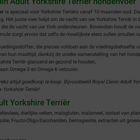
in Adult Yorkshire Terriër hondenvoer
oer
is speciaal voor Yorkshire Terriërs vanaf 10 maanden oud. Dan
g. Het juiste voer helpt om de vacht van uw Yorkshire Terriër in
 die de vacht van uw York ondersteunen. Bovendien houdt de vo
rmule zorgt ervoor dat zelfs de moeilijkste eters zullen smullen 
oedingsstoffen, die precies voldoen aan de voedingsbehoefte va
 van hun maaltijd, dankzij de unieke samenstelling van het hond
shire Terriër glanzend en gezond te houden;
te aan Omega-3 en Omega-6 vetzuren.
Brekz altijd goedkoop te koop. Bijvoorbeeld Royal Canin Adult Yor
 Yorkshire Terriër!
lt Yorkshire Terriër
ltevlees, dierlijke vetten, maïsgluten, maïsmeel, isolaat van plan
visolie, Fructo-Oligo-Sacchariden, bernagieolie, extracten uit gro