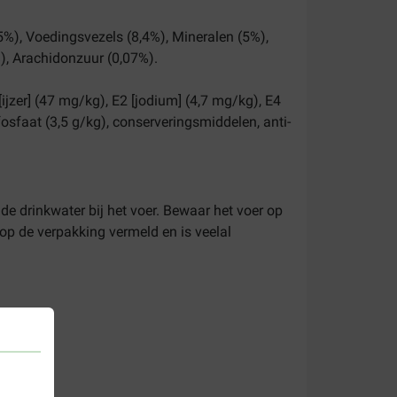
,5%), Voedingsvezels (8,4%), Mineralen (5%),
), Arachidonzuur (0,07%).
[ijzer] (47 mg/kg), E2 [jodium] (4,7 mg/kg), E4
osfaat (3,5 g/kg), conserveringsmiddelen, anti-
de drinkwater bij het voer. Bewaar het voer op
op de verpakking vermeld en is veelal