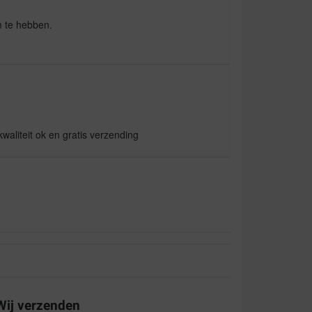
m te hebben.
kwaliteit ok en gratis verzending
aliteit:
Waar voor uw geld:
ch nog redelijk op tijd geleverd. Prijs kwaliteit
Wij verzenden