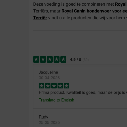
Deze voeding is goed te combineren met
Royal
Terriërs, maar
Royal Canin hondenvoer voor e
Terriër
vindt u alle producten die wij voor hem
4.9
/
5
(
82
)
Jacqueline
30-04-2026
Prima product. Kwaliteit is goed, maar de prijs i
Translate to English
Rudy
25-05-2025