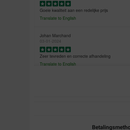
Goeie kwaliteit aan een redelijke prijs
Translate to English
Johan Marchand
03-01-2024
Zeer tevreden en correcte afhandeling
Translate to English
peter
15-02-2023
Precies goed voor onze hond. Goede prijs/kwalite
Translate to English
Betalingsmeth