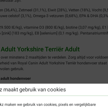
teerbaar zijn.
n (36,4%), Zetmeel (31,1%), Eiwit (28%), Vetten (18%), Vocht (9
Ruwe celstof (3,1%), Omega-3 vetzuren (0,68%), EPA & DHA (0,3%
29.500 IE/kg), vitamine D3 (800 IE/kg), biotine (3,07 mg/kg), E1 
 [zink] (183 mg/kg), E8 [selenium] (0,1 mg/kg). Pentanatriumtrif
dult Yorkshire Terriër Adult
 over minstens 2 maaltijden te verdelen. Zorg altijd voor voldoen
arheid van Royal Canin Adult Yorkshire Terriër hondenvoer staat 
volen gebruik.
r adult hondenvoer
z maakt gebruik van cookies
ekz maken we gebruik van cookies, pixels en vergelijkbare