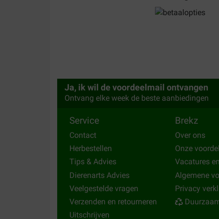
Kim Dewilde
20-10-2022
Product correct geleverd en op afgesproken mom
ik zeker tevreden.
Translate to English
Ja, ik wil de voordeelmail ontvangen
Ontvang elke week de beste aanbiedingen
Service
Brekz
Contact
Over ons
Herbestellen
Onze voorde
Tips & Advies
Vacatures e
Dierenarts Advies
Algemene v
Veelgestelde vragen
Privacy verk
Verzenden en retourneren
Duurzaam
Uitschrijven