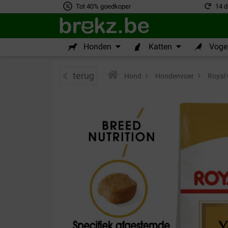
Tot 40% goedkoper
14 d
Honden
Katten
Vogel
terug
Hond
>
Hondenvoer
>
Royal 