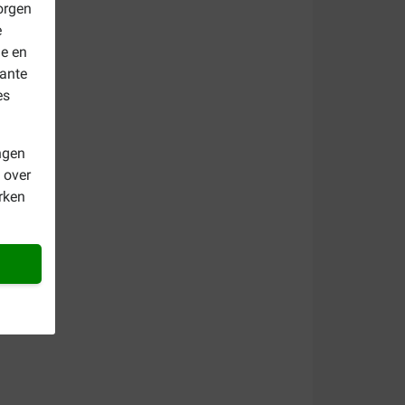
orgen
e
le en
vante
es
ngen
 over
rken