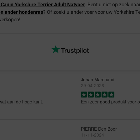
 Canin Yorkshire Terrier Adult Natvoer
. Bent u niet op zoek na
en ander hondenras
? Of zoekt u ander voer voor uw Yorkshire T
 verkopen!
Johan Marchand
29-04-2026
s wat aan de hoge kant.
Een zeer goed produkt voor 
PIERRE Den Boer
11-11-2024