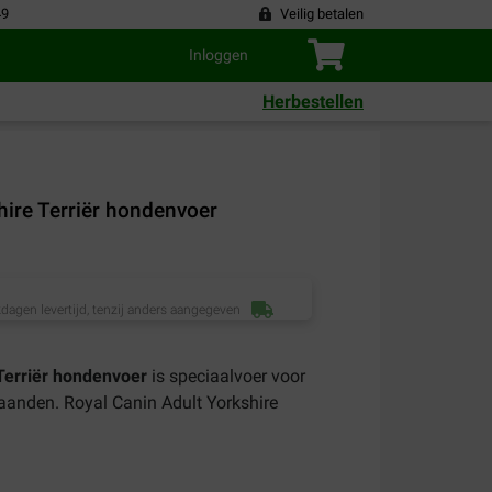
49
Veilig betalen
Inloggen
Herbestellen
hire Terriër hondenvoer
dagen levertijd, tenzij anders aangegeven
Terriër hondenvoer
is speciaalvoer voor
maanden. Royal Canin Adult Yorkshire