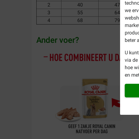
techno
2
40
47
we erv
3
55
64
websho
4
68
79
market
produc
Ander voer?
beter 
U kunt
via de
hoe w
en met