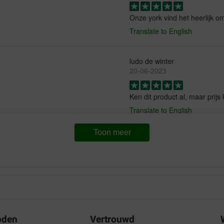
Onze york vind het heerlijk o
Translate to English
ludo de winter
20-06-2023
Ken dit product al, maar prijs 
Translate to English
Toon meer
Jacqueline
10-01-2023
it.
Bezorging:
Kw
Prima product! Ivm de drukte to
Translate to English
oden
Vertrouwd