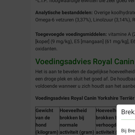
*L.I.P.: hoogwaardige eiwitten die zeer goed ver
Analytische bestanddelen:
Overige koolhydrate
Omega-6 vetzuren (3,37%), Linolzuur (3,14%), 
Toegevoegde voedingsmiddelen:
vitamine A (
[koper] (9 mg/kg), E5 [mangaan] (61 mg/kg], E6
oxidanten.
Voedingsadvies Royal Canin A
Het is aan te bevelen de dagelijkse hoeveelheid
een droge plek en sluit het goed af. De houdba
voldoende wanneer u zich houdt aan het aanbe
Voedingsadvies Royal Canin Yorkshire Terrië
Gewicht
Hoeveelheid
Hoeveelheid
Brek
van de
brokken bij
brokken bij
hond
normale
verhoogde
Bij Br
(kilogram)
activiteit (gram)
activiteit (gram)