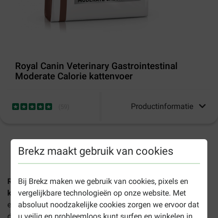
Royal Canin Veterinary Gastrointestinal
Moderate Calorie kattenvoer
Productinformatie
(
59
)
1-3 werkdagen levertijd, tenzij anders aangegeven
Brekz maakt gebruik van cookies
Bij Brekz maken we gebruik van cookies, pixels en
Royal Canin Veterinary Gastrointestinal Moderate Calorie
vergelijkbare technologieën op onze website. Met
kattenvoer
is een volledige dieetvoeding voor volwassen
absoluut noodzakelijke cookies zorgen we ervoor dat
en oudere katten met spijsverteringsproblemen, zoals
u veilig en probleemloos kunt surfen en winkelen in
diarree of braken. Het droogvoer heeft een verlaagd