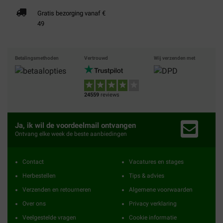
Gratis bezorging vanaf €
49
Betalingsmethoden
Vertrouwd
Wij verzenden met
24559
reviews
Ja, ik wil de voordeelmail ontvangen
Ontvang elke week de beste aanbiedingen
Contact
Vacatures en stages
Herbestellen
Tips & advies
Verzenden en retourneren
Algemene voorwaarden
Over ons
Privacy verklaring
Veelgestelde vragen
Cookie informatie