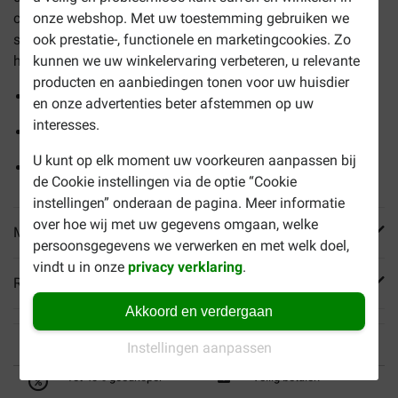
onze webshop. Met uw toestemming gebruiken we
caloriegehalte, waardoor het geschikt is voor katten die
ook prestatie-, functionele en marketingcookies. Zo
snel aankomen of hun gewicht onder controle moeten
kunnen we uw winkelervaring verbeteren, u relevante
houden.
producten en aanbiedingen tonen voor uw huisdier
Ondersteunt de spijsvertering
en onze advertenties beter afstemmen op uw
interesses.
Helpt bij gewichtsbeheersing
U kunt op elk moment uw voorkeuren aanpassen bij
Volledige dieetvoeding voor volwassen en senior katten
de Cookie instellingen via de optie “Cookie
instellingen” onderaan de pagina. Meer informatie
over hoe wij met uw gegevens omgaan, welke
Meer informatie
persoonsgegevens we verwerken en met welk doel,
vindt u in onze
privacy verklaring
.
Reviews
Akkoord en verdergaan
Instellingen aanpassen
Tot 40% goedkoper
Veilig betalen