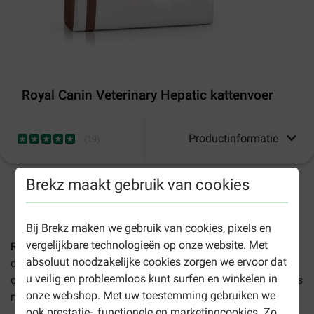
Royal Canin Veterinary Hepatic kattenvoer
Productinformatie
(
19
)
Brekz maakt gebruik van cookies
1-3 werkdagen levertijd, tenzij anders aangegeven
Bij Brekz maken we gebruik van cookies, pixels en
vergelijkbare technologieën op onze website. Met
Royal Canin Veterinary Hepatic kattenvoer
is een volledig
absoluut noodzakelijke cookies zorgen we ervoor dat
dierenartsvoer voor leveraandoeningen bij katten. Het
u veilig en probleemloos kunt surfen en winkelen in
ondersteunt de leverfunctie en helpt mogelijke complicaties
onze webshop. Met uw toestemming gebruiken we
minimaliseren.
ook prestatie-, functionele en marketingcookies. Zo