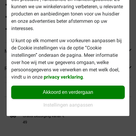
Aangepaste hoeveelheid hoogwaardige eiwitten
kunnen we uw winkelervaring verbeteren, u relevante
producten en aanbiedingen tonen voor uw huisdier
Laag gehalte aan koper
en onze advertenties beter afstemmen op uw
interesses.
Hoog energiegehalte
U kunt op elk moment uw voorkeuren aanpassen bij
de Cookie instellingen via de optie “Cookie
Meer informatie
instellingen” onderaan de pagina. Meer informatie
over hoe wij met uw gegevens omgaan, welke
Reviews
persoonsgegevens we verwerken en met welk doel,
vindt u in onze
privacy verklaring
.
Akkoord en verdergaan
Tot 40% goedkoper
Veilig betalen
Instellingen aanpassen
Gratis bezorging vanaf €
49