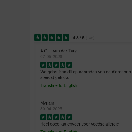
4.8
/
5
(
148
)
A.G.J. van der Tang
07-05-2026
We gebruiken dit op aanraden van de dierenarts.
steeds) gek op.
Translate to English
Myriam
30-04-2025
Heel goed kattenvoer voor voedselallergie
Translate to English