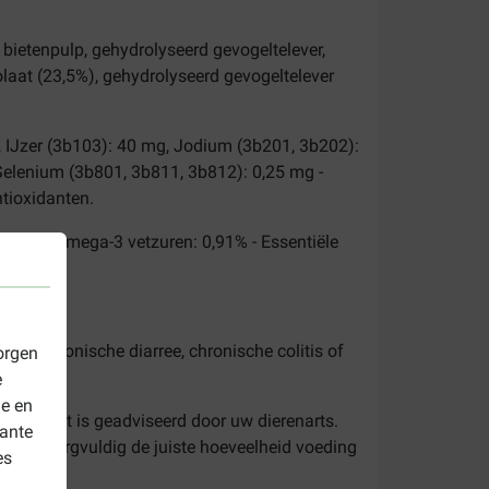
n, bietenpulp, gehydrolyseerd gevogeltelever,
solaat (23,5%), gehydrolyseerd gevogeltelever
, IJzer (3b103): 40 mg, Jodium (3b201, 3b202):
elenium (3b801, 3b811, 3b812): 0,25 mg -
ntioxidanten.
0,33% - Omega-3 vetzuren: 0,91% - Essentiële
voer
als chronische diarree, chronische colitis of
orgen
e
le en
ft als dit is geadviseerd door uw dierenarts.
vante
ke dag zorgvuldig de juiste hoeveelheid voeding
es