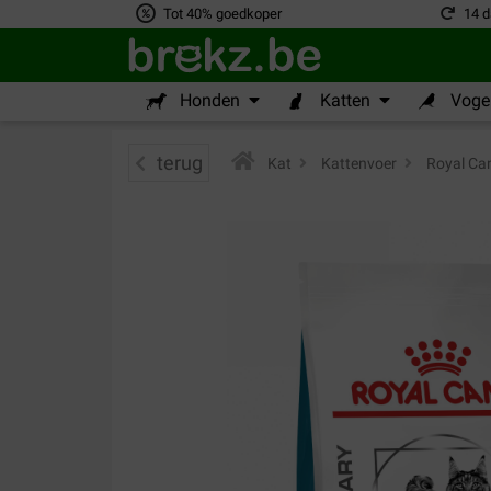
Tot 40% goedkoper
14 d
Honden
Katten
Vogel
terug
Kat
>
Kattenvoer
>
Royal Can