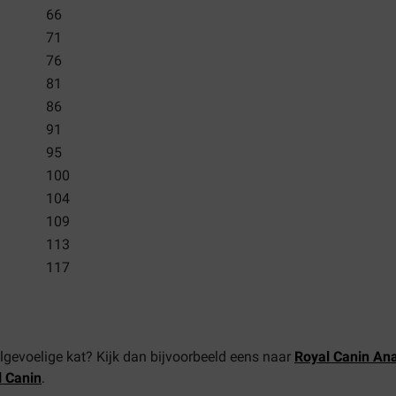
66
71
76
81
86
91
95
100
104
109
113
117
lgevoelige kat? Kijk dan bijvoorbeeld eens naar
Royal Canin Ana
l Canin
.