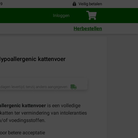
49
Veilig betalen
Inloggen
Herbestellen
Hypoallergenic kattenvoer
dagen levertijd, tenzij anders aangegeven
llergenic kattenvoer
is een volledige
atten ter vermindering van intoleranties
n/of voedingsstoffen.
oor betere acceptatie