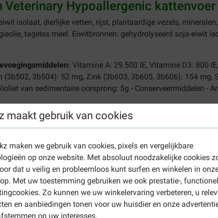
n Veterinary Hypoallergenic kattenvoer
iwit isolaat, dierlijke vetten, rijst, plantaardige vezels, minerale
agieolie, tagetes meel. Eiwitbronnen: gehydrolyseerd soja-eiwit i
toevoegingsmiddelen:
Vitamine A: 29.500 IE, Vitamine D3: 800 IE
 (3b502, 3b504): 52 mg, Zink (3b603, 3b605, 3b606): 154 mg, S
iloliet van sedimentaire oorsprong: 5g - Conserveermiddelen - A
 Ruw vet: 20,0% - Ruwe as: 6,6% - Ruwe celstof: 3,7% - EPA/DHA: 
z maakt gebruik van cookies
% ).
anin Veterinary Hypoallergenic katten
ekz maken we gebruik van cookies, pixels en vergelijkbare
n zoals atopische dermatitis (atopie) en bij darmstoornissen zo
logieën op onze website. Met absoluut noodzakelijke cookies z
oor dat u veilig en probleemloos kunt surfen en winkelen in onz
p. Met uw toestemming gebruiken we ook prestatie-, functione
, is het belangrijk dat u deze voeding alleen aan uw huisdier gee
ingcookies. Zo kunnen we uw winkelervaring verbeteren, u rele
it dan geleidelijk in een tijdsbestek van 7 dagen. Zorg dat u el
ten en aanbiedingen tonen voor uw huisdier en onze advertenti
afstemmen op uw interesses.