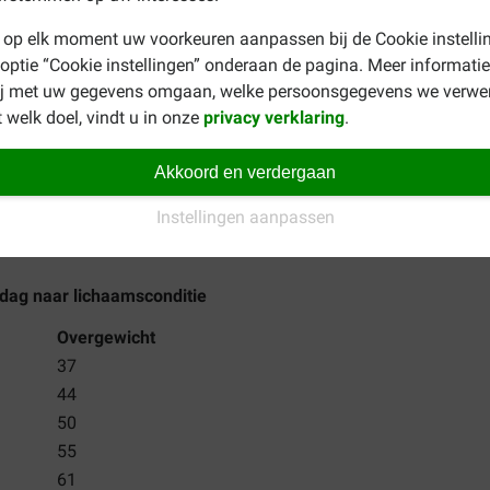
ige en lacterende poezen.
 op elk moment uw voorkeuren aanpassen bij de Cookie instelli
 optie “Cookie instellingen” onderaan de pagina. Meer informatie
chikking heeft. Het is aan te bevelen de dagelijkse hoeveelheid o
ij met uw gegevens omgaan, welke persoonsgegevens we verwe
een algemeen advies. De juiste hoeveelheid voer is mede afhankel
 welk doel, vindt u in onze
privacy verklaring
.
 een geopende verpakking goed af. De houdbaarheid staat op de 
Akkoord en verdergaan
uik.
Instellingen aanpassen
ergenic kattenvoer
dag naar lichaamsconditie
Overgewicht
37
44
50
55
61