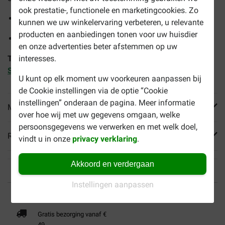
ook prestatie-, functionele en marketingcookies. Zo
Verhoogd eiwitgehalte voor behoud van spiermassa
kunnen we uw winkelervaring verbeteren, u relevante
producten en aanbiedingen tonen voor uw huisdier
Verzadigend effect, minder bedelen
en onze advertenties beter afstemmen op uw
interesses.
Tip:
Combineer dit droogvoer met
Royal Canin Veterinary
Satiety Weight Management natvoer kat
.
U kunt op elk moment uw voorkeuren aanpassen bij
de Cookie instellingen via de optie “Cookie
instellingen” onderaan de pagina. Meer informatie
Meer informatie
over hoe wij met uw gegevens omgaan, welke
persoonsgegevens we verwerken en met welk doel,
Reviews
vindt u in onze
privacy verklaring
.
Akkoord en verdergaan
Instellingen aanpassen
Tot 40% goedkoper
Veilig betalen
Gratis bezorging vanaf €
49