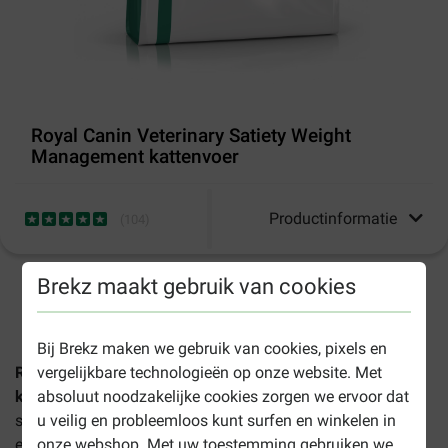
Royal Canin Veterinary Satiety Weight
Management kattenvoer
Productinformatie
(
104
)
Brekz maakt gebruik van cookies
1-3 werkdagen levertijd, tenzij anders aangegeven
Bij Brekz maken we gebruik van cookies, pixels en
vergelijkbare technologieën op onze website. Met
Royal Canin Veterinary Satiety Weight Management
absoluut noodzakelijke cookies zorgen we ervoor dat
kattenvoer
is een compleet dieetvoer voor volwassen en
u veilig en probleemloos kunt surfen en winkelen in
senior katten dat helpt om overgewicht te verminderen en
onze webshop. Met uw toestemming gebruiken we
een gezond gewicht te behouden.