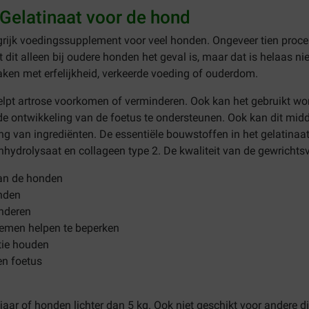
Gelatinaat voor de hond
grijk voedingssupplement voor veel honden. Ongeveer tien proce
dit alleen bij oudere honden het geval is, maar dat is helaas 
aken met erfelijkheid, verkeerde voeding of ouderdom.
lpt artrose voorkomen of verminderen. Ook kan het gebruikt word
e ontwikkeling van de foetus te ondersteunen. Ook kan dit midd
ng van ingrediënten. De essentiële bouwstoffen in het gelatina
ydrolysaat en collageen type 2. De kwaliteit van de gewrichtsvl
an de honden
nden
inderen
lemen helpen te beperken
tie houden
en foetus
 jaar of honden lichter dan 5 kg. Ook niet geschikt voor andere 