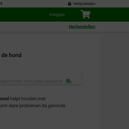
49
Veilig betalen
Inloggen
Herbestellen
r de hond
dagen levertijd, tenzij anders aangegeven
 hond
helpt honden met
omt deze problemen bij gezonde