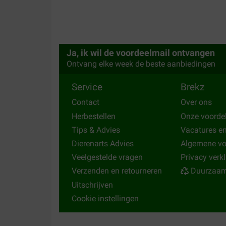
05-03-2025
Fijn product, smaakt naar vanille. Smakelijk voor
met onze viervoeter.
Ja, ik wil de voordeelmail ontvangen
Translate to English
Ontvang elke week de beste aanbiedingen
Service
Brekz
Contact
Over ons
Herbestellen
Onze voorde
Tips & Advies
Vacatures e
Dierenarts Advies
Algemene v
Veelgestelde vragen
Privacy verk
Verzenden en retourneren
Duurzaam
Uitschrijven
Cookie instellingen