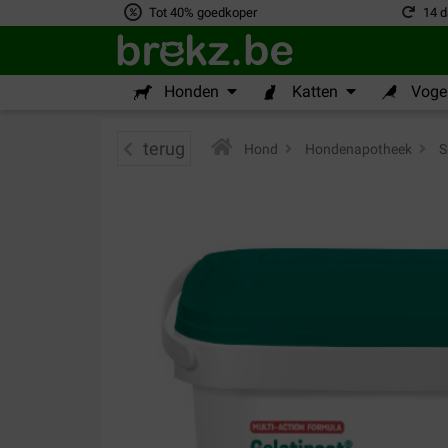
Tot 40% goedkoper
14 d
Honden
Katten
Vogel
terug
Hond
>
Hondenapotheek
>
S