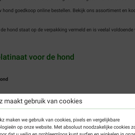
w hond goedkoop online bestellen. Bekijk ons assortiment en ko
de hond staat op de verpakking vermeld en is veelal voldoende
latinaat voor de hond
hond
z maakt gebruik van cookies
ekz maken we gebruik van cookies, pixels en vergelijkbare
logieën op onze website. Met absoluut noodzakelijke cookies z
oor dat u veilig en probleemloos kunt surfen en winkelen in onz