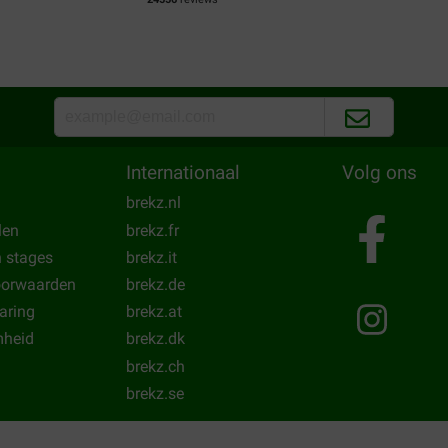
30-05-2024
 de hond en het gaat beter
Dit middel helpt zo goed tege
Translate to English
Internationaal
Volg ons
brekz.nl
len
brekz.fr
n stages
brekz.it
oorwaarden
brekz.de
laring
brekz.at
heid
brekz.dk
brekz.ch
brekz.se