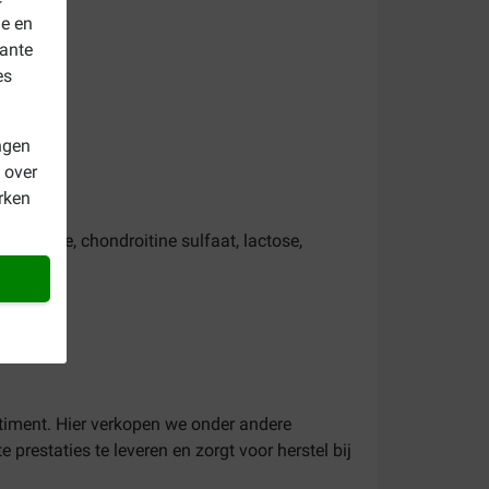
le en
vante
es
ngen
 over
rken
ucosamine, chondroitine sulfaat, lactose,
timent. Hier verkopen we onder andere
 prestaties te leveren en zorgt voor herstel bij