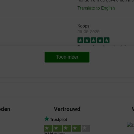
Translate to English
Koops
29-05-2025
Primeval eerder gebruikt bij 
kunnen lopen zonder pijnmedic
Toon meer
Yorkshire terriër met artrose, 
Translate to English
heer/mevrouw Smitte
08-05-2025
Snelle levering en lijkt result
oden
Vertrouwd
Translate to English
Babs van Zijl
24556
reviews