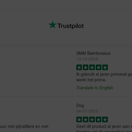
SMM BakHorssius
13-10-2025
Ik gebruik al jaren primeval g
werkt het prima.
Translate to English
Dog
04-07-2025
ur met pijnstillers en met
Geef dit product al jaren aan
honden om de gewrichten me