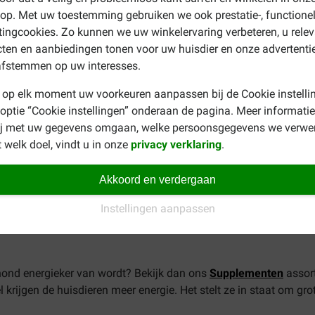
p. Met uw toestemming gebruiken we ook prestatie-, functione
ingcookies. Zo kunnen we uw winkelervaring verbeteren, u rele
ten en aanbiedingen tonen voor uw huisdier en onze advertenti
afstemmen op uw interesses.
 op elk moment uw voorkeuren aanpassen bij de Cookie instelli
 optie “Cookie instellingen” onderaan de pagina. Meer informatie
ij met uw gegevens omgaan, welke persoonsgegevens we verwe
tinaat
 welk doel, vindt u in onze
privacy verklaring
.
tricalciumcitraat 4-hydraat, trimagnesium dicitraat 9-hydraat, gl
Akkoord en verdergaan
et 0%, ruwe as 10%
Instellingen aanpassen
ond energieker van wordt? Bekijk dan ons
Supplementen
assor
 krijgen de huisdieren meer energie. Het stelt ze in staat om grote