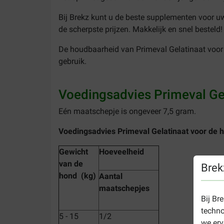
Bij Brekz kunt u de beste supplementen voor u
de scherpste prijzen. Makkelijk en snel besteld!
De houdbaarheid van Primeval Gelatinaat voor 
gebruik.
Voedingsadvies Primeval Ge
Eén maatschepje is ongeveer 7,5 gram.
Voedingsadvies Primeval Gelatinaat voor de 
Gewicht
Hoeveelheid
van de
Brek
hond (kg)
Aantal
maatschepjes
Bij Br
techno
5 - 15
1/2
we erv