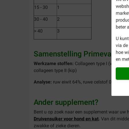
websho
15 - 30
1
market
30 - 40
2
produc
beter 
> 40
3
U kunt
via de
hoe w
Samenstelling Primeval Gela
en met
Werkzame stoffen:
Collageen type I (varken), 
collageen type II (kip)
Analyse:
ruw eiwit 64%, ruwe celstof 0%, ruw v
Ander supplement?
Bent u op zoek naar een supplement waar uw h
Druivensuiker voor hond en kat
.
Van dit middel
zwakke of zieke dieren.