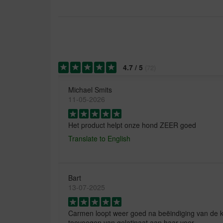
4.7
/
5
(
72
)
Michael Smits
11-05-2026
Het product helpt onze hond ZEER goed
Translate to English
Bart
13-07-2025
Carmen loopt weer goed na beëindiging van de ku
toevoegen van gelatinaat aan haar voer