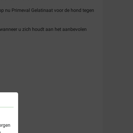
op nu Primeval Gelatinaat voor de hond tegen
 wanneer u zich houdt aan het aanbevolen
orgen
e