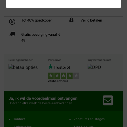
Tot 40% goedkoper
Veilig betalen
Gratis bezorging vanaf €
49
Betalingsmethoden
Vertrouwd
Wij verzenden met
24565
reviews
Ja, ik wil de voordeelmail ontvangen
Ontvang elke week de beste aanbiedingen
Contact
Vacatures en stages