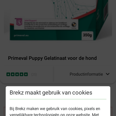
Primeval Puppy Gelatinaat voor de hond
Productinformatie
(
25
)
Brekz maakt gebruik van cookies
1-3 werkdagen levertijd, tenzij anders aangegeven
Bij Brekz maken we gebruik van cookies, pixels en
Veilig winkelen
vergelijkbare technologieën op onze website. Met