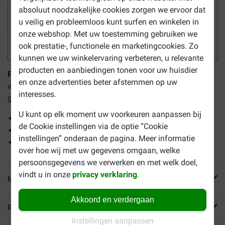
absoluut noodzakelijke cookies zorgen we ervoor dat
u veilig en probleemloos kunt surfen en winkelen in
onze webshop. Met uw toestemming gebruiken we
ook prestatie-, functionele en marketingcookies. Zo
kunnen we uw winkelervaring verbeteren, u relevante
producten en aanbiedingen tonen voor uw huisdier
Primeval Puppy Gelatinaat voor de hond
is een
en onze advertenties beter afstemmen op uw
voedingssupplement voor het bewegingsapparaat en is
interesses.
geschikt voor puppy's vanaf 8 weken.
U kunt op elk moment uw voorkeuren aanpassen bij
Brede preventieve ondersteuning
de Cookie instellingen via de optie “Cookie
Helpt bewegingsproblemen voorkomen
instellingen” onderaan de pagina. Meer informatie
Voor puppy's vanaf 8 weken
over hoe wij met uw gegevens omgaan, welke
persoonsgegevens we verwerken en met welk doel,
vindt u in onze
privacy verklaring
.
Meer informatie
Akkoord en verdergaan
Reviews
Instellingen aanpassen