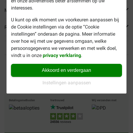
en onze advertenties beter afstemmen op uw
interesses.
Meer informatie
U kunt op elk moment uw voorkeuren aanpassen bij
de Cookie instellingen via de optie “Cookie
Reviews
instellingen” onderaan de pagina. Meer informatie
over hoe wij met uw gegevens omgaan, welke
persoonsgegevens we verwerken en met welk doel,
vindt u in onze
privacy verklaring
.
Tot 40% goedkoper
Veilig betalen
Akkoord en verdergaan
Gratis bezorging vanaf €
49
Instellingen aanpassen
Betalingsmethoden
Vertrouwd
Wij verzenden met
24556
reviews