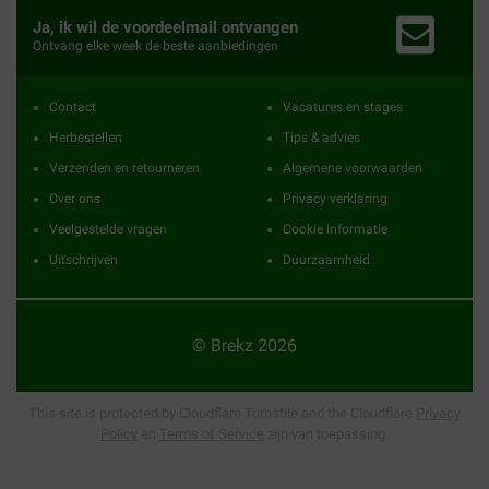
Ja, ik wil de voordeelmail ontvangen
Ontvang elke week de beste aanbiedingen
Contact
Vacatures en stages
Herbestellen
Tips & advies
Verzenden en retourneren
Algemene voorwaarden
Over ons
Privacy verklaring
Veelgestelde vragen
Cookie informatie
Uitschrijven
Duurzaamheid
© Brekz 2026
This site is protected by Cloudflare Turnstile and the Cloudflare
Privacy
Policy
en
Terms of Service
zijn van toepassing.