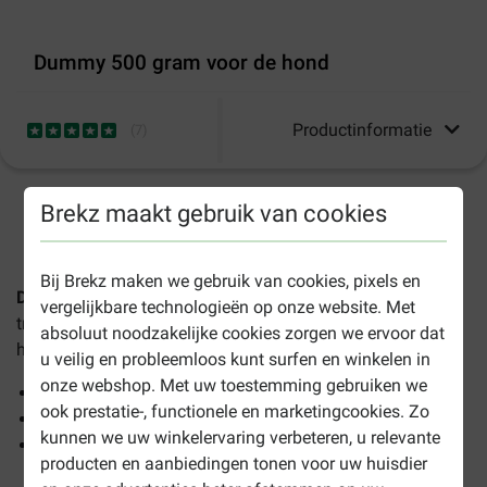
Dummy 500 gram voor de hond
Productinformatie
(
7
)
Brekz maakt gebruik van cookies
1-3 werkdagen levertijd, tenzij anders aangegeven
Bij Brekz maken we gebruik van cookies, pixels en
Dummy 500 gram voor de hond
is een handig
vergelijkbare technologieën op onze website. Met
trainingsmiddel voor apporteren en is geschikt voor iedere
absoluut noodzakelijke cookies zorgen we ervoor dat
hond.
u veilig en probleemloos kunt surfen en winkelen in
onze webshop. Met uw toestemming gebruiken we
Ideaal voor apporteren
ook prestatie-, functionele en marketingcookies. Zo
Stevig ontwerp
kunnen we uw winkelervaring verbeteren, u relevante
Geschikt voor iedere hond
producten en aanbiedingen tonen voor uw huisdier