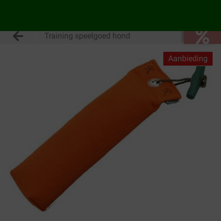
Training speelgoed hond
Aanbieding