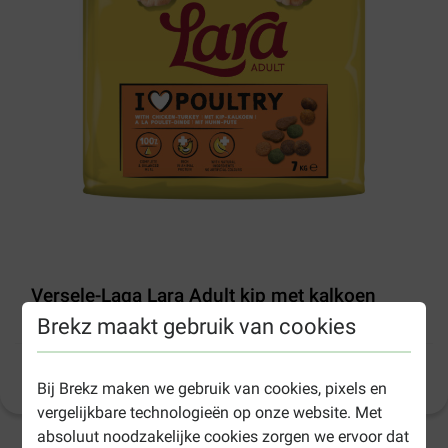
Versele-Laga Lara Adult kip met kalkoen
kattenvoer
Brekz maakt gebruik van cookies
Productinformatie
(
17
)
Bij Brekz maken we gebruik van cookies, pixels en
vergelijkbare technologieën op onze website. Met
absoluut noodzakelijke cookies zorgen we ervoor dat