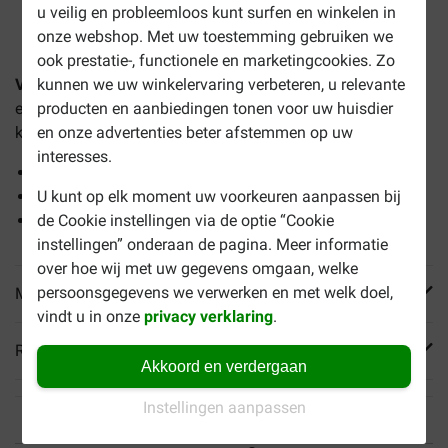
1-3 werkdagen levertijd, tenzij anders aangegeven
u veilig en probleemloos kunt surfen en winkelen in
onze webshop. Met uw toestemming gebruiken we
ook prestatie-, functionele en marketingcookies. Zo
kunnen we uw winkelervaring verbeteren, u relevante
Versele-Laga Lara Adult kip met kalkoen kattenvoer
is
producten en aanbiedingen tonen voor uw huisdier
een heerlijke, complete droogvoeding voor volwassen
en onze advertenties beter afstemmen op uw
katten vanaf 1 jaar.
interesses.
Krokante brokjes
U kunt op elk moment uw voorkeuren aanpassen bij
Ondersteunt de algehele lichaamsconditie
de Cookie instellingen via de optie “Cookie
Bevat vitaminen en mineralen
instellingen” onderaan de pagina. Meer informatie
over hoe wij met uw gegevens omgaan, welke
persoonsgegevens we verwerken en met welk doel,
Meer informatie
vindt u in onze
privacy verklaring
.
Reviews
Akkoord en verdergaan
Instellingen aanpassen