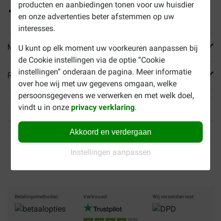
producten en aanbiedingen tonen voor uw huisdier
Individueel verpakt voor langere versheid
en onze advertenties beter afstemmen op uw
interesses.
Meer informatie
U kunt op elk moment uw voorkeuren aanpassen bij
de Cookie instellingen via de optie “Cookie
instellingen” onderaan de pagina. Meer informatie
Reviews
over hoe wij met uw gegevens omgaan, welke
persoonsgegevens we verwerken en met welk doel,
vindt u in onze
privacy verklaring
.
Tot 40% goedkoper
Veilig betalen
Akkoord en verdergaan
Instellingen aanpassen
Gratis bezorging vanaf €
49
Betalingsmethoden
Vertrouwd
Wij verzenden met