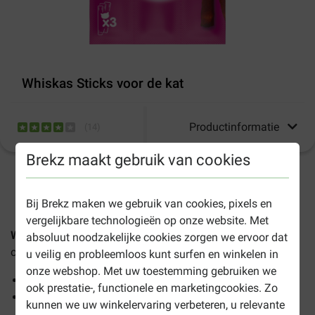
Whiskas Sticks voor de kat
Productinformatie
(
14
)
Brekz maakt gebruik van cookies
1-3 werkdagen levertijd, tenzij anders aangegeven
Bij Brekz maken we gebruik van cookies, pixels en
vergelijkbare technologieën op onze website. Met
Whiskas Sticks voor de kat
is het perfecte tussendoortje
absoluut noodzakelijke cookies zorgen we ervoor dat
om uw kat mee te belonen of verwennen.
u veilig en probleemloos kunt surfen en winkelen in
onze webshop. Met uw toestemming gebruiken we
Met vitaminen en een hoog vleespercentage
ook prestatie-, functionele en marketingcookies. Zo
Met handige breekpunten om eenvoudig in kleinere
kunnen we uw winkelervaring verbeteren, u relevante
stukjes te breken