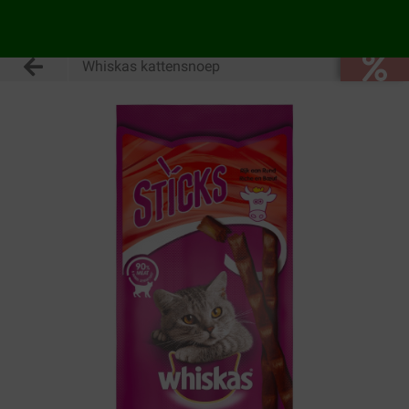
Whiskas kattensnoep