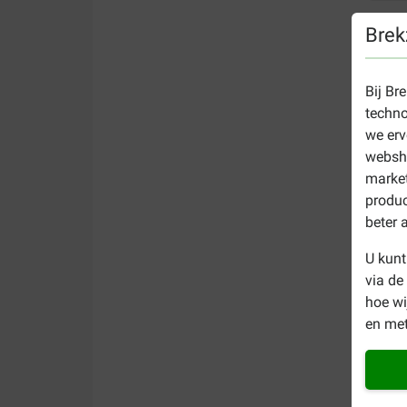
Brek
Bij Br
techno
we erv
websho
market
produc
beter 
U kunt
via de
hoe w
en met