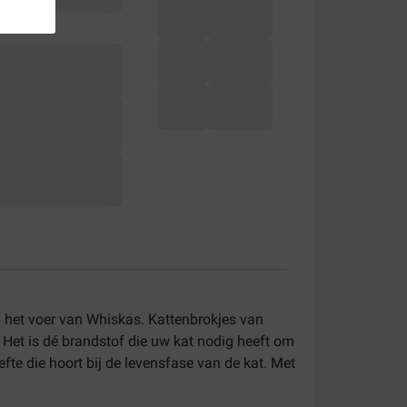
p het voer van Whiskas. Kattenbrokjes van
 Het is dé brandstof die uw kat nodig heeft om
te die hoort bij de levensfase van de kat. Met