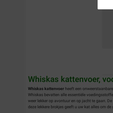
Whiskas kattenvoer, voo
Whiskas kattenvoer
heeft een onweerstaanbare s
Whiskas bevatten alle essentiële voedingsstoffe
weer lekker op avontuur en op jacht te gaan. De
deze lekkere brokjes geeft u uw kat alles om d