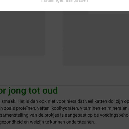
Instellingen aanpassen
r jong tot oud
maak. Het is dan ook niet voor niets dat veel katten dol zijn o
n zoals proteïnen, vetten, koolhydraten, vitaminen en mineralen.
 samenstelling van de brokjes is aangepast op de voedingsbehoef
e gezondheid en welzijn te kunnen ondersteunen.