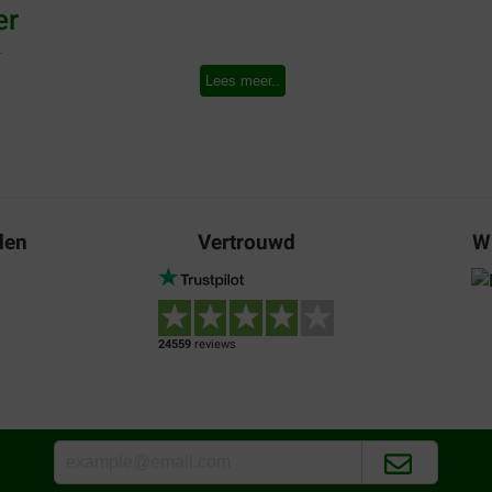
er
g
Lees meer..
ebit
den
Vertrouwd
W
 eenvoudig online bestellen. Bekijk ons assortiment en bestel nu
24559
reviews
voer
n uw kat. Met Whiskas kattenvoer zorgt u altijd voor de juiste 
n zijn.