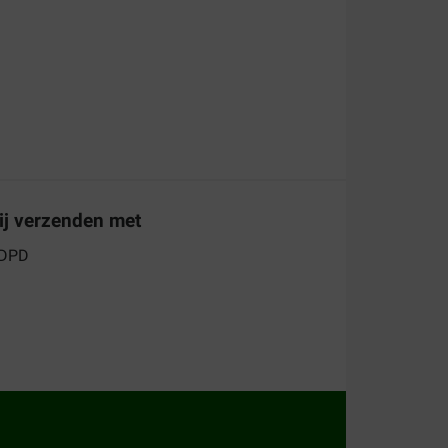
ij verzenden met
 Whiskas kattenvoer tegen de scherpste prijzen!
voedingsstoffen per levensfase. Lees snel