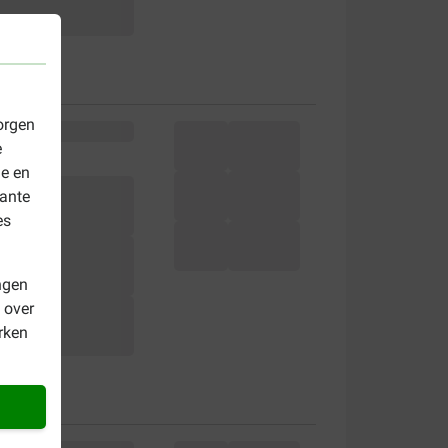
orgen
e
le en
vante
es
ngen
 over
rken