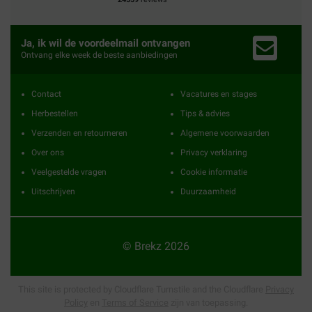
Ja, ik wil de voordeelmail ontvangen
Ontvang elke week de beste aanbiedingen
Contact
Vacatures en stages
Herbestellen
Tips & advies
Verzenden en retourneren
Algemene voorwaarden
Over ons
Privacy verklaring
Veelgestelde vragen
Cookie informatie
Uitschrijven
Duurzaamheid
© Brekz 2026
This site is protected by Cloudflare Turnstile and the Cloudflare
Privacy
Policy
en
Terms of Service
zijn van toepassing.