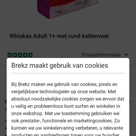
Whiskas Adult 1+ met rund kattenvoer
Productinformatie
(
17
)
Brekz maakt gebruik van cookies
1-3 werkdagen levertijd, tenzij anders aangegeven
Bij Brekz maken we gebruik van cookies, pixels en
vergelijkbare technologieën op onze website. Met
absoluut noodzakelijke cookies zorgen we ervoor dat
Whiskas Adult 1+ met rund kattenvoer
is een smaakvol en
u veilig en probleemloos kunt surfen en winkelen in
volledig droogvoer voor volwassen katten.
onze webshop. Met uw toestemming gebruiken we
ook prestatie-, functionele en marketingcookies. Zo
Ondersteunt de urinewegen
kunnen we uw winkelervaring verbeteren, u relevante
Ondersteunt een gezonde huid en vacht
producten en aanbiedingen tonen voor uw huisdier
Vrij van chemische toevoegingen