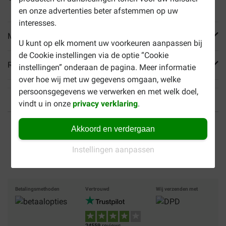
en onze advertenties beter afstemmen op uw
interesses.
Meer informatie
U kunt op elk moment uw voorkeuren aanpassen bij
de Cookie instellingen via de optie “Cookie
Reviews
instellingen” onderaan de pagina. Meer informatie
over hoe wij met uw gegevens omgaan, welke
persoonsgegevens we verwerken en met welk doel,
vindt u in onze
privacy verklaring
.
Tot 40% goedkoper
Veilig betalen
Akkoord en verdergaan
Gratis bezorging vanaf €
Instellingen aanpassen
49
Betalingsmethoden
Vertrouwd
Wij verzenden met
24559
reviews