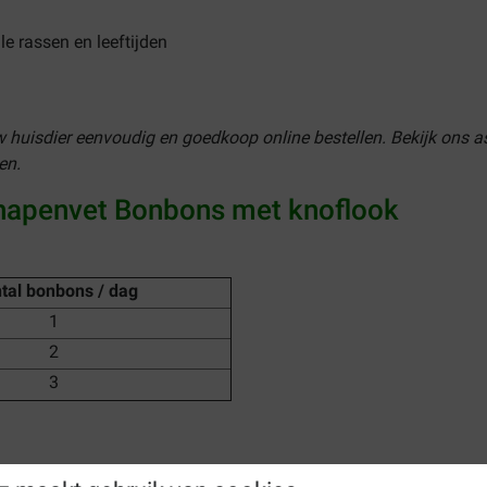
e rassen en leeftijden
w huisdier eenvoudig en goedkoop online bestellen. Bekijk ons
en.
hapenvet Bonbons met knoflook
tal bonbons / dag
1
2
3
envet Bonbons met knoflook