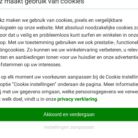
z maakt gebruik van cookies
%), plantaardige bijproducten (knoflook 5%)
ekz maken we gebruik van cookies, pixels en vergelijkbare
logieën op onze website. Met absoluut noodzakelijke cookies z
oor dat u veilig en probleemloos kunt surfen en winkelen in onz
(96,3%), ruwe as (0,3%), omega-3-vetzuren (0,8%), omega-6-vetzur
p. Met uw toestemming gebruiken we ook prestatie-, functione
ingcookies. Zo kunnen we uw winkelervaring verbeteren, u rele
ten en aanbiedingen tonen voor uw huisdier en onze advertenti
rbeeld een supplement in de vorm van tabletten ter bevordering
afstemmen op uw interesses.
rzicht van alle producten kijkt u bij de pagina
supplementen
.
 op elk moment uw voorkeuren aanpassen bij de Cookie instelli
 optie “Cookie instellingen” onderaan de pagina. Meer informatie
ij met uw gegevens omgaan, welke persoonsgegevens we verwe
 welk doel, vindt u in onze
privacy verklaring
.
Akkoord en verdergaan
Thea v L
Instellingen aanpassen
20-05-2024