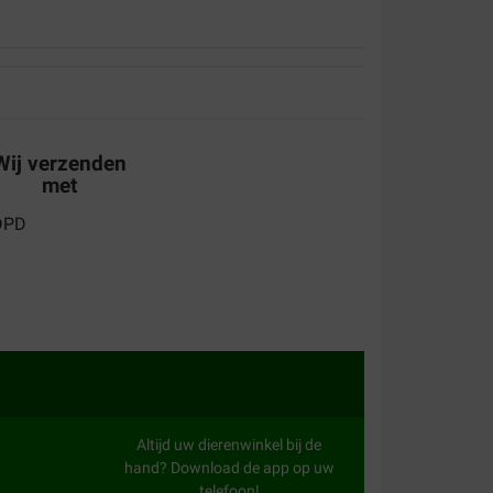
aliteit:
Waar voor uw geld:
Wij verzenden
met
aliteit:
Waar voor uw geld:
jes verpakt geleverd en de honden zijn er dol op
Altijd uw dierenwinkel bij de
hand? Download de app op uw
aliteit:
Waar voor uw geld:
telefoon!