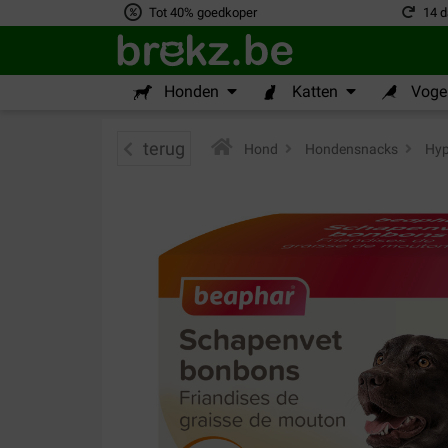
Tot 40% goedkoper
14 d
Honden
Katten
Vogel
terug
Hond
>
Hondensnacks
>
Hyp