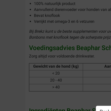
100% natuurlijk product
Aanvullend dierenvoeder voor honden van all
Bevat knoflook
Verrijkt met omega-3 en 6 vetzuren
Bij Brekz kunt u de beste supplementen voor u
Bonbons met knoflook tegen de scherpste prijz
Voedingsadvies Beaphar Sc
Zorg altijd voor voldoende drinkwater.
Gewicht van de hond (kg)
Aan
< 20
20 - 40
> 40
Ingrediënten Beaphar Schap