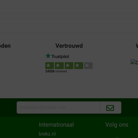
Waar voor uw geld:
Bezorging:
Kw
lanzend vacht! Op tijd
de hond is er gek op
dat 1 van de dozen helemaal
Translate to English
oden
Vertrouwd
Nelleke Paans
30-04-2022
24556
reviews
Waar voor uw geld:
Bezorging:
Kw
ken en vlooien
Goed en smakelijk product Net
Translate to English
Joan
30-03-2022
Internationaal
Volg ons
brekz.nl
Waar voor uw geld:
Bezorging:
Kw