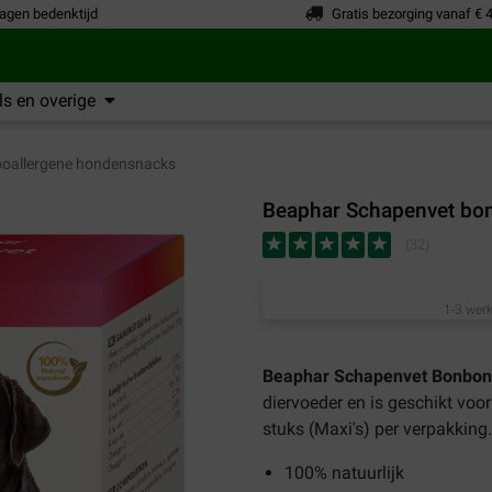
agen bedenktijd
Gratis bezorging vanaf € 
s en overige
oallergene hondensnacks
Beaphar Schapenvet bon
(
32
)
1-3 werk
Beaphar Schapenvet Bonbon
diervoeder en is geschikt voor
stuks (Maxi's) per verpakking.
100% natuurlijk