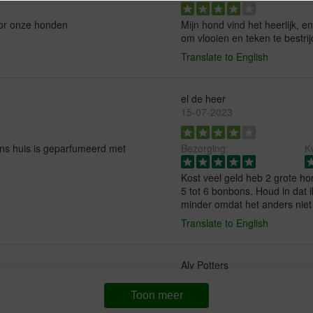
oor onze honden
Mijn hond vind het heerlijk, e
om vlooien en teken te bestri
Translate to English
el de heer
15-07-2023
.ons huis is geparfumeerd met
Bezorging:
Kw
Kost veel geld heb 2 grote 
5 tot 6 bonbons. Houd in dat 
minder omdat het anders niet 
Translate to English
Aly Potters
15-05-2023
Toon meer